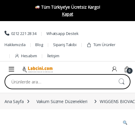
Tüm Türkiye’ye Ücretsiz Kargo!
Kapat
Skip to navigation
Skip to content
0212 221 28 34
Whatsapp Destek
Hakkımızda
Blog
Sipariş Takibi
Tüm Ürünler
Hesabım
İletişim
0
Ara:
Ana Sayfa
Vakum Süzme Düzenekleri
WIGGENS BIOVAC66