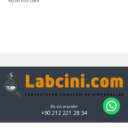
₺
0,00
KDV Dahil
Biz sizi arayalım
+90 212 221 28 34