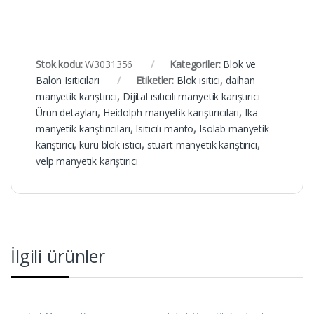
Stok kodu:
W3031356
Kategoriler:
Blok ve
Balon Isıtıcıları
Etiketler:
Blok ısıtıcı
,
daihan
manyetik karıştırıcı
,
Dijital ısıtıcılı manyetik karıştırıcı
Ürün detayları
,
Heidolph manyetik karıştırıcıları
,
Ika
manyetik karıştırıcıları
,
Isıtıcılı manto
,
Isolab manyetik
karıştırıcı
,
kuru blok ıstıcı
,
stuart manyetik karıştırıcı
,
velp manyetik karıştırıcı
İlgili ürünler