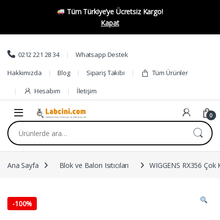
Tüm Türkiye’ye Ücretsiz Kargo!
Kapat
Skip to navigation
Skip to content
0212 221 28 34
Whatsapp Destek
Hakkımızda
Blog
Sipariş Takibi
Tüm Ürünler
Hesabım
İletişim
0
Ara:
Ana Sayfa
Blok ve Balon Isıtıcıları
WIGGENS RX356 Çok K
-
100%