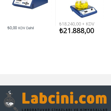
₺
18.240,00
+ KDV
₺
0,00
KDV Dahil
₺
21.888,00