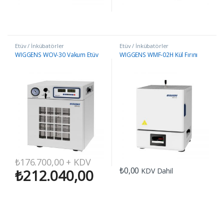
Etüv / İnkübatörler
Etüv / İnkübatörler
WIGGENS WOV-30 Vakum Etüv
WIGGENS WMF-02H Kül Fırını
₺
176.700,00
+ KDV
₺
0,00
KDV Dahil
₺
212.040,00