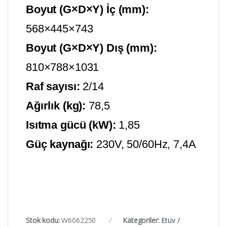
Boyut (G×D×Y) İç (mm):
568×445×743
Boyut (G×D×Y) Dış (mm):
810×788×1031
Raf sayısı:
2/14
Ağırlık (kg):
78,5
Isıtma gücü (kW):
1,85
Güç kaynağı:
230V, 50/60Hz, 7,4A
Stok kodu:
W6062250
Kategoriler:
Etüv /