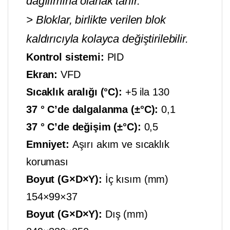
dağılımına olanak tanır.
> Bloklar, birlikte verilen blok
kaldırıcıyla kolayca değiştirilebilir.
Kontrol sistemi:
PID
Ekran:
VFD
Sıcaklık aralığı (°C):
+5 ila 130
37 ° C’de dalgalanma (±°C):
0,1
37 ° C’de değişim (±°C):
0,5
Emniyet:
Aşırı akım ve sıcaklık
koruması
Boyut (G×D×Y):
İç kısım (mm)
154×99×37
Boyut (G×D×Y):
Dış (mm)