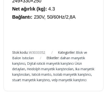
249×330×250
Net ağırlık (kg):
4.3
Bağlantı:
230V, 50/60Hz/2,8A
Stok kodu:
W3033352
Kategoriler:
Blok ve
Balon Isıtıcıları
Etiketler:
daihan manyetik
karıştırıcı
,
Dijital ısıtıcılı manyetik karıştırıcı Ürün
detayları
,
Heidolph manyetik karıştırıcıları
,
Ika manyetik
karıştırıcıları
,
Isıtıcılı manto
,
Isolab manyetik karıştırıcı
,
stuart manyetik karıştırıcı
,
velp manyetik karıştırıcı