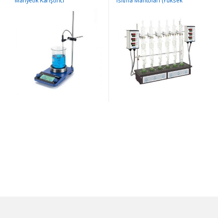
Manyetik Karıştırıcı
Isıtma Mantoları (Yüksek
Sıcaklık)