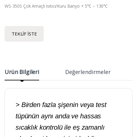
WS-350S Çok Amaçlı Isıtıcı/Kuru Banyo + 5℃ – 130℃
TEKLIF İSTE
Ürün Bilgileri
Değerlendirmeler
> Birden fazla şişenin veya test
tüpünün aynı anda ve hassas
sıcaklık kontrolü ile eş zamanlı