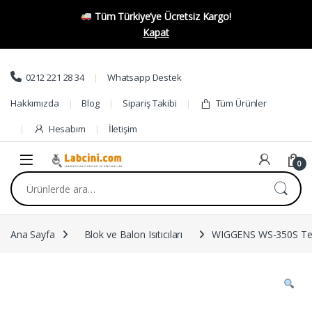
Tüm Türkiye’ye Ücretsiz Kargo!
Kapat
Skip to navigation
Skip to content
0212 221 28 34
Whatsapp Destek
Hakkımızda
Blog
Sipariş Takibi
Tüm Ürünler
Hesabım
İletişim
0
Ara:
Ana Sayfa
Blok ve Balon Isıtıcıları
WIGGENS WS-350S Term