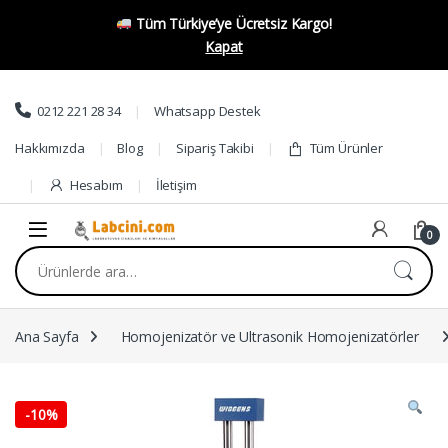
Tüm Türkiye’ye Ücretsiz Kargo!
Kapat
Skip to navigation
Skip to content
0212 221 28 34
Whatsapp Destek
Hakkımızda
Blog
Sipariş Takibi
Tüm Ürünler
Hesabım
İletişim
0
Ara:
Ana Sayfa
Homojenizatör ve Ultrasonik Homojenizatörler
-
10%