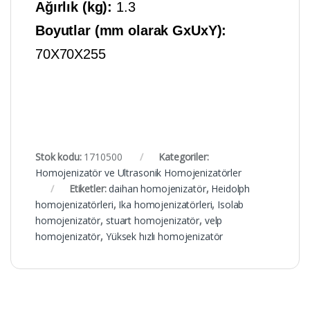
Ağırlık (kg):
1.3
Boyutlar (mm olarak GxUxY):
70X70X255
Stok kodu:
1710500
Kategoriler:
Homojenizatör ve Ultrasonik Homojenizatörler
Etiketler:
daihan homojenizatör
,
Heidolph
homojenizatörleri
,
Ika homojenizatörleri
,
Isolab
homojenizatör
,
stuart homojenizatör
,
velp
homojenizatör
,
Yüksek hızlı homojenizatör