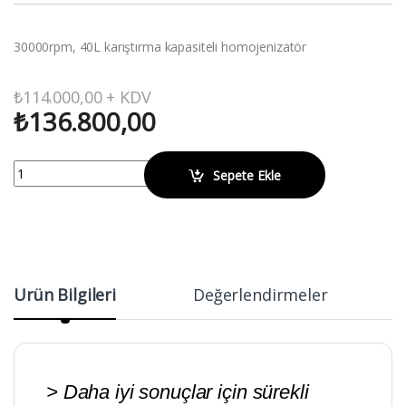
30000rpm, 40L karıştırma kapasiteli homojenizatör
₺
114.000,00
+ KDV
₺
136.800,00
WIGGENS D500 Blender (Mixer) Homojenizatör quantity
Sepete Ekle
Ürün Bilgileri
Değerlendirmeler
> Daha iyi sonuçlar için sürekli