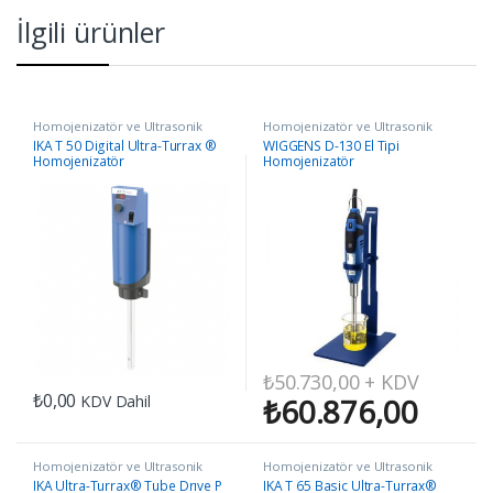
İlgili ürünler
Homojenizatör ve Ultrasonik
Homojenizatör ve Ultrasonik
Homojenizatörler
Homojenizatörler
IKA T 50 Digital Ultra-Turrax ®
WIGGENS D-130 El Tipi
Homojenizatör
Homojenizatör
₺
50.730,00
+ KDV
₺
0,00
KDV Dahil
₺
60.876,00
Homojenizatör ve Ultrasonik
Homojenizatör ve Ultrasonik
Homojenizatörler
Homojenizatörler
IKA Ultra-Turrax® Tube Drıve P
IKA T 65 Basic Ultra-Turrax®