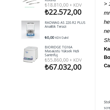
> 
₺
18.810,00
+ KDV
₺
22.572,00
mm
he
RADWAG AS 220.R2 PLUS
Analitik Terazi
ne
₺
0,00
KDV Dahil
Sh
BIORIDGE TG16A
Ka
Masaüstü Yüksek Hızlı
Santrifüj
Bo
₺
55.860,00
+ KDV
₺
67.032,00
Ca
Sto
scr