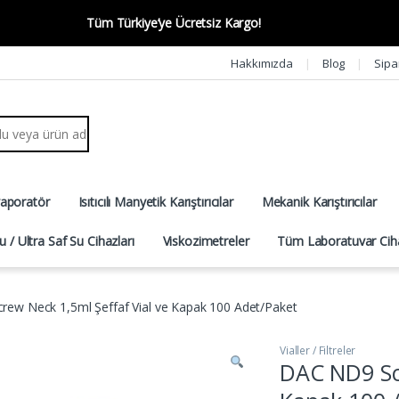
Tüm Türkiye’ye Ücretsiz Kargo!
Hakkımızda
Blog
Sipa
r:
vaporatör
Isıtıcılı Manyetik Karıştırıcılar
Mekanik Karıştırıcılar
u / Ultra Saf Su Cihazları
Viskozimetreler
Tüm Laboratuvar Ciha
ew Neck 1,5ml Şeffaf Vial ve Kapak 100 Adet/Paket
Vialler / Filtreler
DAC ND9 Scr