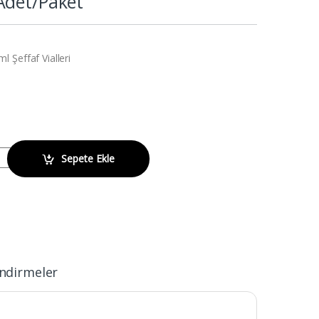
Adet/Paket
 Şeffaf Vialleri
,5ml Şeffaf Vial ve Kapak 100 Adet/Paket quantity
Sepete Ekle
ndirmeler