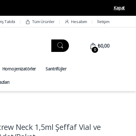
Kapat
riş Takibi
Tüm Ürünler
Hesabım
İletişim
₺
0,00
0
Homojenizatörler
Santrifüjler
zları
ew Neck 1,5ml Şeffaf Vial ve