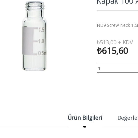
Kapak 100 
ND9 Screw Neck 1,5ml
₺
513,00
+ KDV
₺
615,60
DAC ND9 Screw Neck 1
Ürün Bilgileri
Değerle