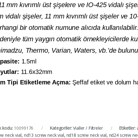
11 mm kıvrımlı üst şişelere ve IO-425 vidalı şişe
 vidalı şişeler, 11 mm kıvrımlı üst şişeler ve 10-
rhangi bir otomatik numune alıcıda kullanılabilir.
deniyle tüm yaygın otomatik örnekleyicilerde kull
imadzu, Thermo, Varian, Waters, vb.’de bulunur
pasite:
1.5ml
yutlar:
11.6x32mm
m Tipi Etiketleme Açma:
Şeffaf etiket ve dolum ha
k kodu:
10099176
Kategoriler:
Vialler / Filtreler
Etiketler:
ew neck vial
,
nd13 screw neck vial
,
nd18 screw neck vial
,
nd24 screw nec