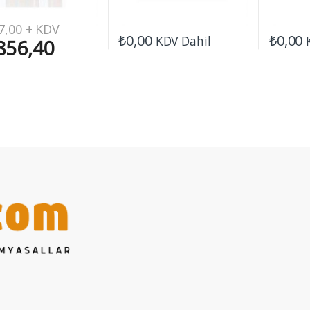
7,00
+ KDV
₺
0,00
₺
0,00
KDV Dahil
856,40