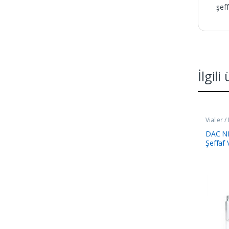
şeff
İlgili
Vialler / 
DAC ND
Şeffaf 
Adet/P