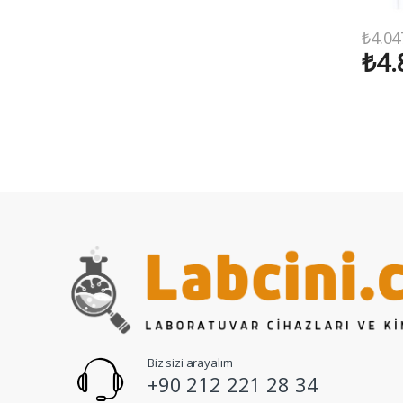
₺
4.04
₺
4.
Biz sizi arayalım
+90 212 221 28 34