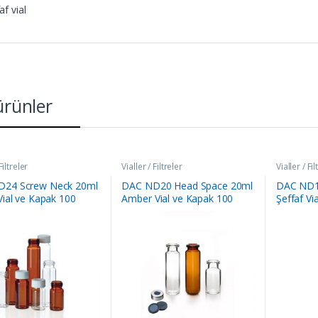
af vial
 ürünler
Filtreler
Vialler / Filtreler
Vialler / Fil
24 Screw Neck 20ml
DAC ND20 Head Space 20ml
DAC ND1
Vial ve Kapak 100
Amber Vial ve Kapak 100
Şeffaf Vi
aket
Adet/Paket
Adet/Pak