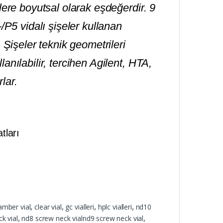
lere boyutsal olarak eşdeğerdir. 9
/P5 vidalı şişeler kullanan
 Şişeler teknik geometrileri
anılabilir, tercihen Agilent, HTA,
lar.
tları
amber vial
,
clear vial
,
gc vialleri
,
hplc vialleri
,
nd10
k vial
,
nd8 screw neck vialnd9 screw neck vial
,