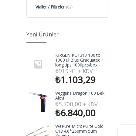
Vialler / Filtreler
(62)
Yeni Ürünler
KIRGEN KG1313 100 to
1000 ul Blue Graduated
long tips 1000pcs/box
₺
919,41
+ KDV
₺
1.103,29
Wiggens Dragon 100 Bek
Alevi
₺
5.700,00
+ KDV
₺
6.840,00
WePure MicroPulite Gold
C18 4.6*250mm 5um
Kolonu