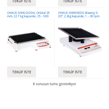
TEKLIF İSTE
TEKLIF İSTE
OHAUS SHHD2325AL Orbital 25
OHAUS SHWV02DG Waving 0-
mm, 22.7 kg kapasite, 25 – 500
20°, 2.3kg kapasite, 1 – 30 rpm
rpm
TEKLIF İSTE
TEKLIF İSTE
8 sonucun tümü gösteriliyor