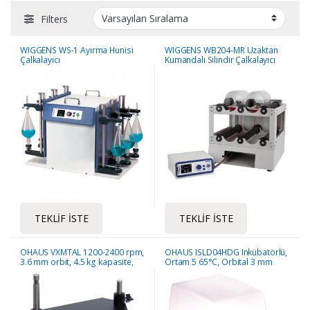
Filters
WIGGENS WS-1 Ayırma Hunisi
WIGGENS WB204-MR Uzaktan
Çalkalayıcı
Kumandalı Silindir Çalkalayıcı
TEKLIF İSTE
TEKLIF İSTE
OHAUS VXMTAL 1200-2400 rpm,
OHAUS ISLD04HDG Inkübatörlü,
3.6 mm orbit, 4.5 kg kapasite,
Ortam 5 65°C, Orbital 3 mm
Analog Çoklu Vorteks