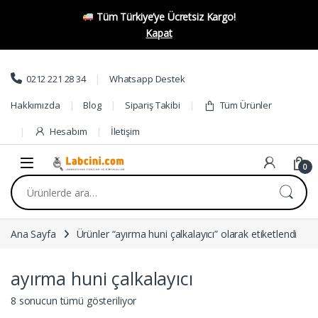
Tüm Türkiye’ye Ücretsiz Kargo!
Kapat
Skip to navigation
Skip to content
0212 221 28 34
Whatsapp Destek
Hakkımızda
Blog
Sipariş Takibi
Tüm Ürünler
Hesabım
İletişim
0
Ara:
Ana Sayfa
Ürünler “ayırma huni çalkalayıcı” olarak etiketlendi
ayırma huni çalkalayıcı
8 sonucun tümü gösteriliyor