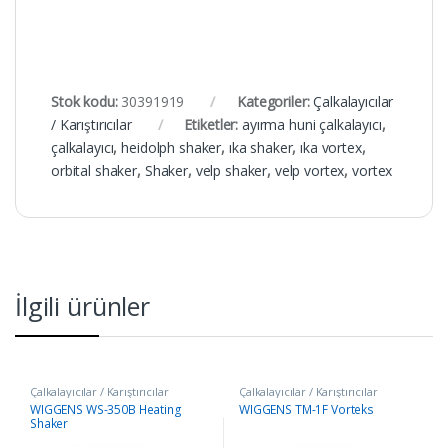
Stok kodu:
30391919
Kategoriler:
Çalkalayıcılar
/ Karıştırıcılar
Etiketler:
ayırma huni çalkalayıcı
,
çalkalayıcı
,
heidolph shaker
,
ıka shaker
,
ıka vortex
,
orbital shaker
,
Shaker
,
velp shaker
,
velp vortex
,
vortex
İlgili ürünler
Çalkalayıcılar / Karıştırıcılar
Çalkalayıcılar / Karıştırıcılar
WIGGENS WS-350B Heating
WIGGENS TM-1F Vorteks
Shaker