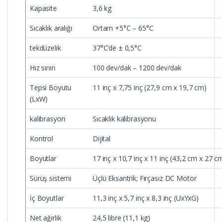
Kapasite
3,6 kg
Sıcaklık aralığı
Ortam +5°C – 65°C
tekdüzelik
37°C’de ± 0,5°C
Hız sınırı
100 dev/dak – 1200 dev/dak
Tepsi Boyutu
11 inç x 7,75 inç (27,9 cm x 19,7 cm)
(LxW)
kalibrasyon
Sıcaklık kalibrasyonu
Kontrol
Dijital
Boyutlar
17 inç x 10,7 inç x 11 inç (43,2 cm x 27 
Sürüş sistemi
Üçlü Eksantrik; Fırçasız DC Motor
İç Boyutlar
11,3 inç x 5,7 inç x 8,3 inç (UxYxG)
Net ağırlık
24,5 libre (11,1 kg)