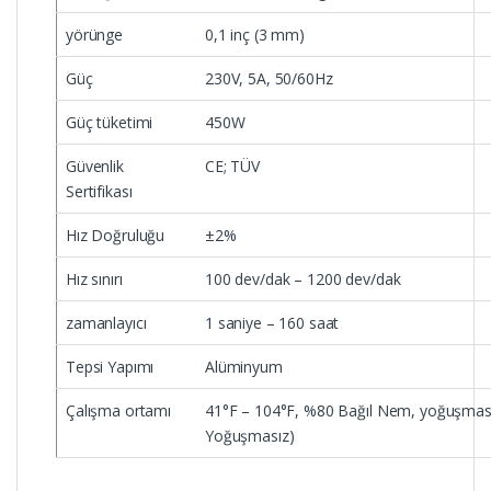
yörünge
0,1 inç (3 mm)
Güç
230V, 5A, 50/60Hz
Güç tüketimi
450W
Güvenlik
CE; TÜV
Sertifikası
Hız Doğruluğu
±2%
Hız sınırı
100 dev/dak – 1200 dev/dak
zamanlayıcı
1 saniye – 160 saat
Tepsi Yapımı
Alüminyum
Çalışma ortamı
41°F – 104°F, %80 Bağıl Nem, yoğuşması
Yoğuşmasız)