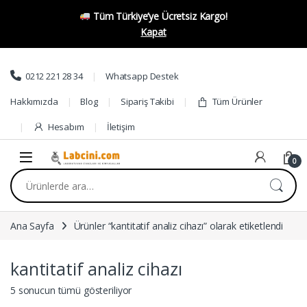
Tüm Türkiye’ye Ücretsiz Kargo!
Kapat
Skip to navigation
Skip to content
0212 221 28 34
Whatsapp Destek
Hakkımızda
Blog
Sipariş Takibi
Tüm Ürünler
Hesabım
İletişim
0
Ara:
Ana Sayfa
Ürünler “kantitatif analiz cihazı” olarak etiketlendi
kantitatif analiz cihazı
5 sonucun tümü gösteriliyor