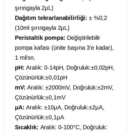
şırıngayla 2μL)
Dağıtım tekrarlanabilirliği:
± %0,2
(10ml şırıngayla 2μL)
Peristaltik pompa:
Değiştirilebilir
pompa kafası (ünite başına 3’e kadar),
1 ml/sn.
pH:
Aralık: 0-14pH, Doğruluk:±0,02pH,
Çözünürlük:±0,01pH
mV:
Aralık: ±2000mV, Doğruluk:±2mV,
Çözünürlük:±0,1mV
μA:
Aralık: ±10μA, Doğruluk:±2μA,
Çözünürlük:±0,1μA
Sıcaklık:
Aralık: 0-100°C, Doğruluk: