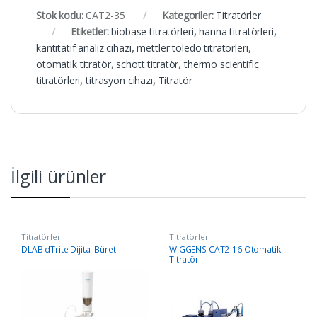
Stok kodu:
CAT2-35
Kategoriler:
Titratörler
Etiketler:
biobase titratörleri
,
hanna titratörleri
,
kantitatif analiz cihazı
,
mettler toledo titratörleri
,
otomatik titratör
,
schott titratör
,
thermo scientific
titratörleri
,
titrasyon cihazı
,
Titratör
İlgili ürünler
Titratörler
Titratörler
DLAB dTrite Dijital Büret
WIGGENS CAT2-16 Otomatik
Titratör