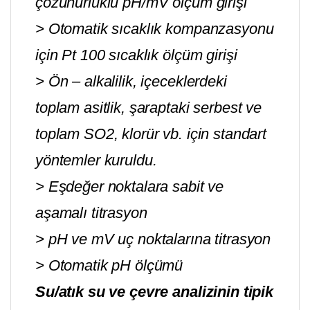
çözünürlüklü pH/mV ölçüm girişi
> Otomatik sıcaklık kompanzasyonu
için Pt 100 sıcaklık ölçüm girişi
> Ön – alkalilik, içeceklerdeki
toplam asitlik, şaraptaki serbest ve
toplam SO2, klorür vb. için standart
yöntemler kuruldu.
> Eşdeğer noktalara sabit ve
aşamalı titrasyon
> pH ve mV uç noktalarına titrasyon
> Otomatik pH ölçümü
Su/atık su ve çevre analizinin tipik