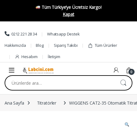
Tüm Türkiye’ye Ücretsiz Kargo!
Kapat
Skip to navigation
Skip to content
0212 221 28 34
Whatsapp Destek
Hakkımızda
Blog
Sipariş Takibi
Tüm Ürünler
Hesabım
İletişim
0
Ara:
Ana Sayfa
Titratörler
WIGGENS CAT2-35 Otomatik Titra