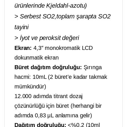
ürünlerinde Kjeldahl-azotu)
> Serbest SO2,toplam şarapta SO2
tayini
> İyot ve peroksit değeri
Ekran:
4,3″ monokromatik LCD
dokunmatik ekran
Büret dağıtım doğruluğu:
Şırınga
hacmi: 10mL (2 büret’e kadar takmak
mümkündür)
12.000 adımda titrant dozaj
çözünürlüğü için büret (herhangi bir
adımda 0,83 μL anlamına gelir)
Dağıtım doğruluğu:
<%0,2 (10ml