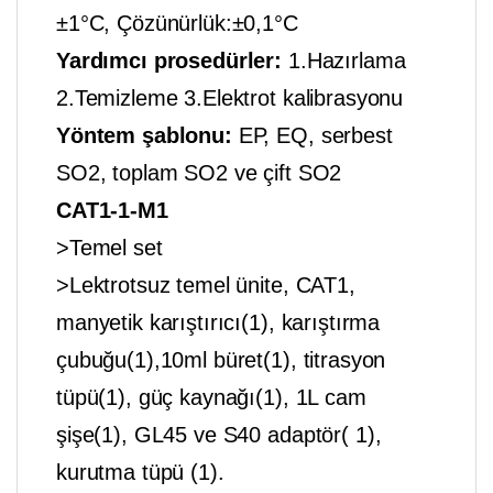
±1°C, Çözünürlük:±0,1°C
Yardımcı prosedürler:
1.Hazırlama
2.Temizleme 3.Elektrot kalibrasyonu
Yöntem şablonu:
EP, EQ, serbest
SO2, toplam SO2 ve çift SO2
CAT1-1-M1
>Temel set
>Lektrotsuz temel ünite, CAT1,
manyetik karıştırıcı(1), karıştırma
çubuğu(1),10ml büret(1), titrasyon
tüpü(1), güç kaynağı(1), 1L cam
şişe(1), GL45 ve S40 adaptör( 1),
kurutma tüpü (1).