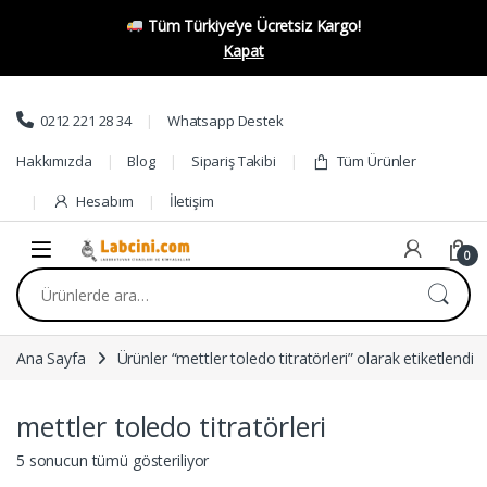
Tüm Türkiye’ye Ücretsiz Kargo!
Kapat
Skip to navigation
Skip to content
0212 221 28 34
Whatsapp Destek
Hakkımızda
Blog
Sipariş Takibi
Tüm Ürünler
Hesabım
İletişim
0
Ara:
Ana Sayfa
Ürünler “mettler toledo titratörleri” olarak etiketlendi
mettler toledo titratörleri
5 sonucun tümü gösteriliyor