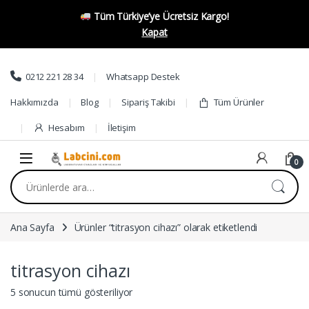
Tüm Türkiye’ye Ücretsiz Kargo!
Kapat
Skip to navigation
Skip to content
0212 221 28 34
Whatsapp Destek
Hakkımızda
Blog
Sipariş Takibi
Tüm Ürünler
Hesabım
İletişim
0
Ara:
Ana Sayfa
Ürünler “titrasyon cihazı” olarak etiketlendi
titrasyon cihazı
5 sonucun tümü gösteriliyor