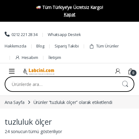
Tüm Türkiye’ye Ücretsiz Kargo!
Kapat
Skip to navigation
Skip to content
0212 221 28 34
Whatsapp Destek
Hakkımızda
Blog
Sipariş Takibi
Tüm Ürünler
Hesabım
İletişim
0
Ara:
Ana Sayfa
Ürünler “tuzluluk ölçer” olarak etiketlendi
tuzluluk ölçer
24 sonucun tümü gösteriliyor