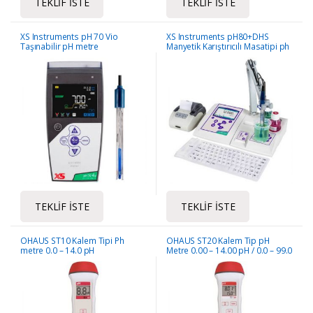
TEKLIF İSTE
TEKLIF İSTE
XS Instruments pH 70 Vio
XS Instruments pH80+DHS
Taşınabilir pH metre
Manyetik Karıştırıcılı Masatipi ph
Metre
TEKLIF İSTE
TEKLIF İSTE
OHAUS ST10 Kalem Tipi Ph
OHAUS ST20 Kalem Tip pH
metre 0.0 – 14.0 pH
Metre 0.00 – 14.00 pH / 0.0 – 99.0
°C