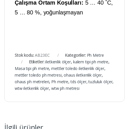
Çalışma Ortam Koşulları:
5 … 40 ˚C,
5 … 80 %, yoğunlaşmayan
Stok kodu:
AB23EC
Kategoriler:
Ph Metre
Etiketler:
iletkenlik ölçer
,
kalem tipi ph metre
,
Masa tipi ph metre
,
mettler toledo iletkenlik ölçer
,
mettler toledo ph metresi
,
ohaus iletkenlik ölçer
,
ohaus ph metreleri
,
Ph metre
,
tds ölçer
,
tuzluluk ölçer
,
wtw iletkenlik ölçer
,
wtw ph metresi
İlgili ürünler