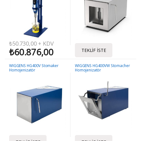
₺
50.730,00
+ KDV
₺
60.876,00
TEKLIF İSTE
WIGGENS HG400V Stomaker
WIGGENS HG400VW Stomacher
Homojenizatör
Homojenizatör