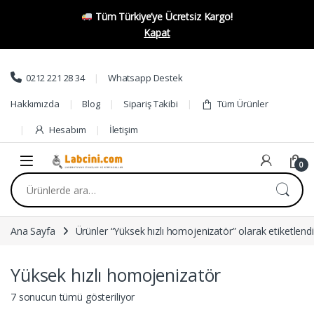
Tüm Türkiye’ye Ücretsiz Kargo!
Kapat
Skip to navigation
Skip to content
0212 221 28 34
Whatsapp Destek
Hakkımızda
Blog
Sipariş Takibi
Tüm Ürünler
Hesabım
İletişim
0
Ara:
Ana Sayfa
Ürünler “Yüksek hızlı homojenizatör” olarak etiketlendi
Yüksek hızlı homojenizatör
7 sonucun tümü gösteriliyor