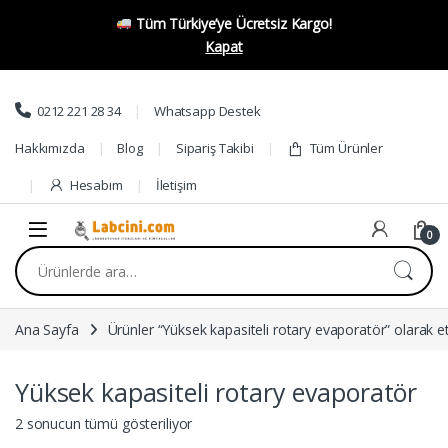
Tüm Türkiye’ye Ücretsiz Kargo!
Kapat
Skip to navigation
Skip to content
0212 221 28 34
Whatsapp Destek
Hakkımızda
Blog
Sipariş Takibi
Tüm Ürünler
Hesabım
İletişim
0
Ara:
Ana Sayfa
Ürünler “Yüksek kapasiteli rotary evaporatör” olarak et
Yüksek kapasiteli rotary evaporatör
2 sonucun tümü gösteriliyor