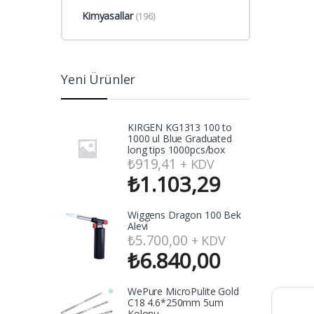
Kimyasallar
(196)
Yeni Ürünler
KIRGEN KG1313 100 to
1000 ul Blue Graduated
long tips 1000pcs/box
₺
919,41
+ KDV
₺
1.103,29
Wiggens Dragon 100 Bek
Alevi
₺
5.700,00
+ KDV
₺
6.840,00
WePure MicroPulite Gold
C18 4.6*250mm 5um
Kolonu