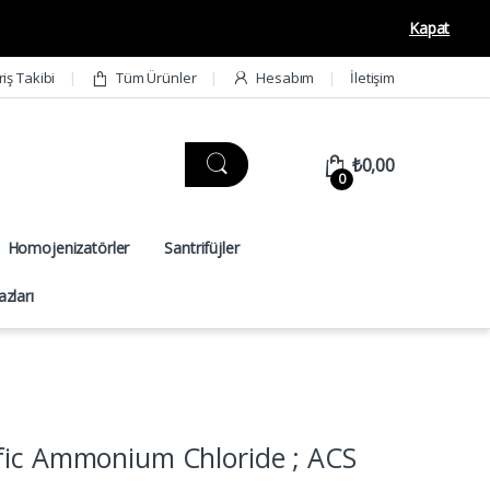
Kapat
riş Takibi
Tüm Ürünler
Hesabım
İletişim
₺
0,00
0
Homojenizatörler
Santrifüjler
zları
fic Ammonium Chloride ; ACS