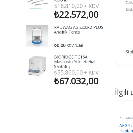
Cas
₺
18.810,00
+ KDV
Gra
₺
22.572,00
RADWAG AS 220.R2 PLUS
Analitik Terazi
₺
0,00
KDV Dahil
Sto
BIORIDGE TG16A
Masaüstü Yüksek Hızlı
Santrifüj
₺
55.860,00
+ KDV
₺
67.032,00
İlgili
Kimyasa
AFG Sc
Heptam