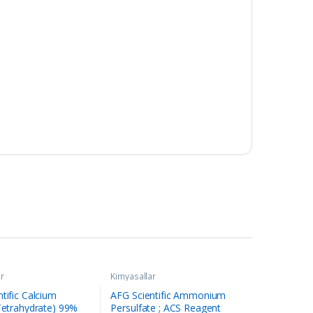
r
Kimyasallar
tific Calcium
AFG Scientific Ammonium
Tetrahydrate) 99%
Persulfate ; ACS Reagent