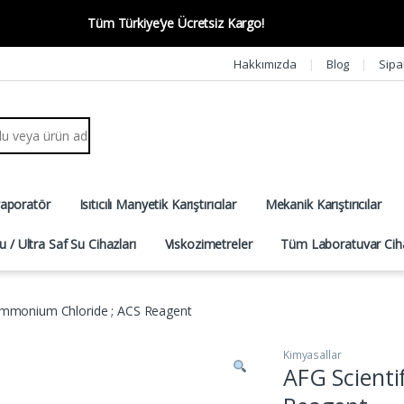
Tüm Türkiye’ye Ücretsiz Kargo!
Hakkımızda
Blog
Sipa
r:
vaporatör
Isıtıcılı Manyetik Karıştırıcılar
Mekanik Karıştırıcılar
u / Ultra Saf Su Cihazları
Viskozimetreler
Tüm Laboratuvar Ciha
 Ammonium Chloride ; ACS Reagent
Kimyasallar
AFG Scienti