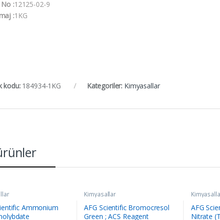
 No :
12125-02-9
maj :
1KG
k kodu:
184934-1KG
Kategoriler:
Kimyasallar
 ürünler
llar
Kimyasallar
Kimyasalla
ientific Ammonium
AFG Scientific Bromocresol
AFG Scien
olybdate
Green ; ACS Reagent
Nitrate (