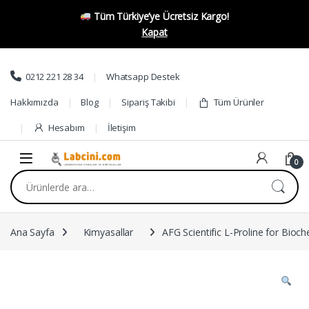
Tüm Türkiye’ye Ücretsiz Kargo!
Kapat
Skip to navigation
Skip to content
0212 221 28 34
Whatsapp Destek
Hakkımızda
Blog
Sipariş Takibi
Tüm Ürünler
Hesabım
İletişim
0
Ara:
Ana Sayfa
Kimyasallar
AFG Scientific L-Proline for Bioch