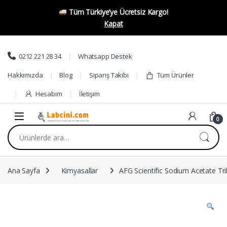
Tüm Türkiye’ye Ücretsiz Kargo!
Kapat
Skip to navigation
Skip to content
0212 221 28 34
Whatsapp Destek
Hakkımızda
Blog
Sipariş Takibi
Tüm Ürünler
Hesabım
İletişim
0
Ara:
Ana Sayfa
Kimyasallar
AFG Scientific Sodium Acetate Tr