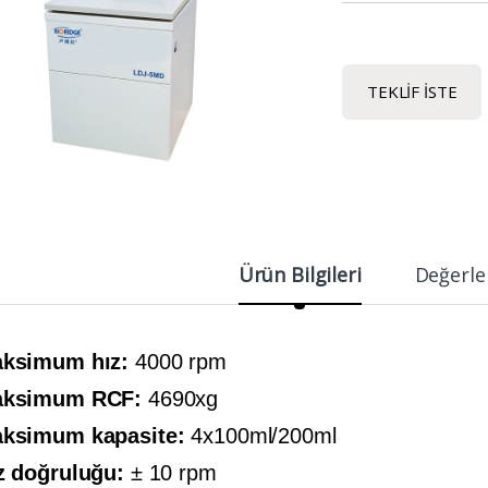
TEKLIF İSTE
Ürün Bilgileri
Değerle
ksimum hız:
4000 rpm
ksimum RCF:
4690xg
ksimum kapasite:
4x100ml/200ml
z doğruluğu:
± 10 rpm