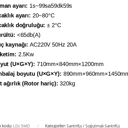
man ayarı:
1s~99sa59dk59s
caklık ayarı:
20~80°C
caklık doğruluğu:
± 2°C
rültü:
<65db(A)
ç kaynağı:
AC220V 50Hz 20A
ketim:
2.5Kw
yut (U×G×Y):
710mm×840mm×1200mm
balaj boyutu (U×G×Y):
890mm×960mm×1450m
t ağırlık (Rotor hariç):
320kg
k kodu:
LDJ-5MD
Kategoriler:
Santrifüj / Soğutmalı Santrifüj