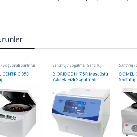
 ürünler
j / Soğutmalı Santrifüj
Santrifüj / Soğutmalı Santrifüj
Santrifüj /
 CENTRIC 350
BIORIDGE H17.5R Masaüstü
DOMEL C
üj
Yüksek Hızlı Soğutmalı
Santrifüj
Santrifüj