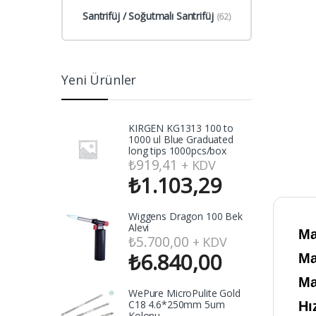
Santrifüj / Soğutmalı Santrifüj
(62)
Yeni Ürünler
KIRGEN KG1313 100 to
1000 ul Blue Graduated
long tips 1000pcs/box
₺
919,41
+ KDV
₺
1.103,29
Wiggens Dragon 100 Bek
Alevi
Ma
₺
5.700,00
+ KDV
₺
6.840,00
Ma
Ma
WePure MicroPulite Gold
C18 4.6*250mm 5um
Hı
Kolonu