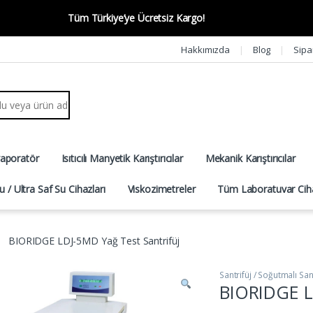
Tüm Türkiye’ye Ücretsiz Kargo!
Hakkımızda
Blog
Sipa
r:
vaporatör
Isıtıcılı Manyetik Karıştırıcılar
Mekanik Karıştırıcılar
u / Ultra Saf Su Cihazları
Viskozimetreler
Tüm Laboratuvar Ciha
BIORIDGE LDJ-5MD Yağ Test Santrifüj
Santrifüj / Soğutmalı Sant
BIORIDGE L