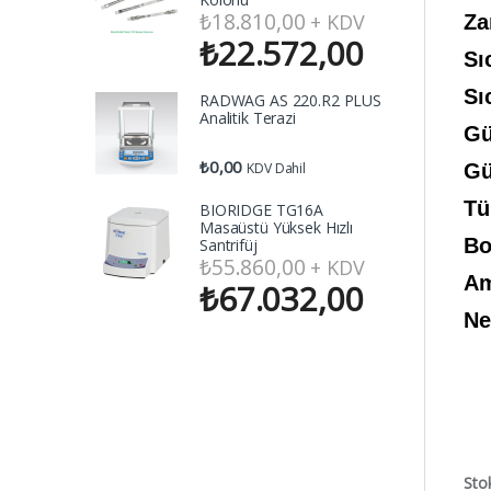
₺
18.810,00
+ KDV
Za
₺
22.572,00
Sı
Sı
RADWAG AS 220.R2 PLUS
Analitik Terazi
Gü
₺
0,00
KDV Dahil
Gü
Tü
BIORIDGE TG16A
Masaüstü Yüksek Hızlı
Bo
Santrifüj
₺
55.860,00
+ KDV
Am
₺
67.032,00
Ne
Sto