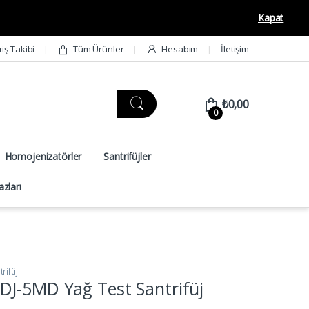
Kapat
riş Takibi
Tüm Ürünler
Hesabım
İletişim
₺
0,00
0
Homojenizatörler
Santrifüjler
zları
rifüj
DJ-5MD Yağ Test Santrifüj