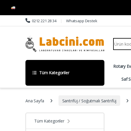
Skip to navigation
Skip to content
0212 221 28 34
Whatsapp Destek
Search fo
Rotary E
Tüm Kategoriler
Saf S
Ana Sayfa
Santrifüj / Soğutmalı Santrifüj
Tüm Kategoriler