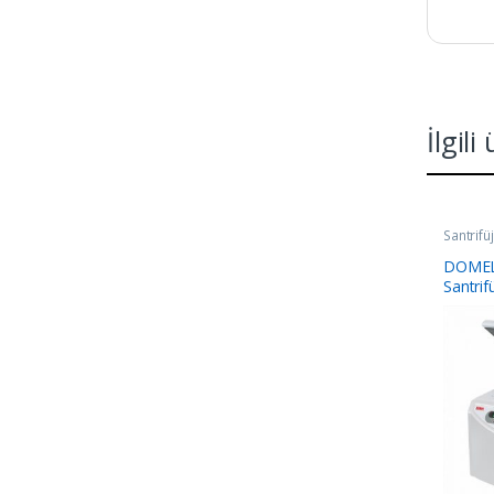
İlgili
Santrifü
DOMEL
Santrif