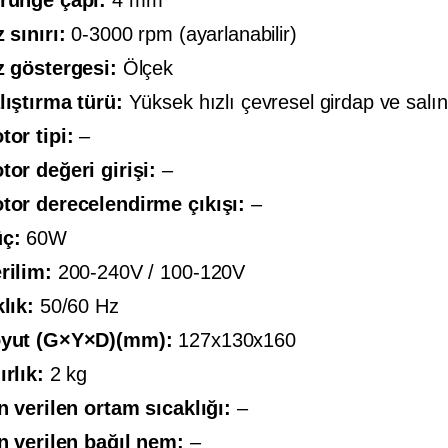
rünge çapı:
4 mm
 sınırı:
0-3000 rpm (ayarlanabilir)
z göstergesi:
Ölçek
lıştırma türü:
Yüksek hızlı çevresel girdap ve salı
tor tipi:
–
tor değeri girişi:
–
tor derecelendirme çıkışı:
–
ç:
60W
rilim:
200-240V / 100-120V
klık:
50/60 Hz
yut (G×Y×D)(mm):
127x130x160
ırlık:
2 kg
in verilen ortam sıcaklığı:
–
in verilen bağıl nem:
–