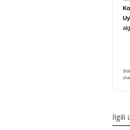
Ko
Uy
alg
Sto
sha
İlgili