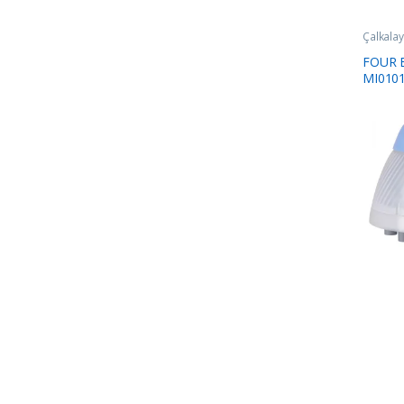
Çalkalayı
FOUR E
MI0101