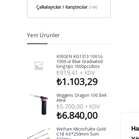
Çalkalayıcılar / Karıştırıcılar
(148)
Yeni Ürünler
KIRGEN KG1313 100 to
1000 ul Blue Graduated
long tips 1000pcs/box
₺
919,41
+ KDV
₺
1.103,29
Wiggens Dragon 100 Bek
Alevi
₺
5.700,00
+ KDV
₺
6.840,00
Ha
WePure MicroPulite Gold
C18 4.6*250mm 5um
Kolonu