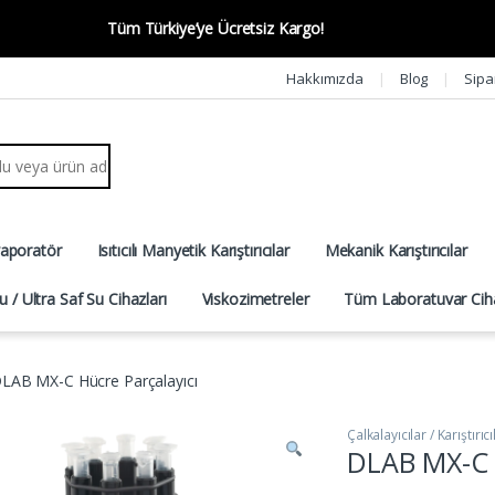
Tüm Türkiye’ye Ücretsiz Kargo!
Hakkımızda
Blog
Sipa
r:
vaporatör
Isıtıcılı Manyetik Karıştırıcılar
Mekanik Karıştırıcılar
u / Ultra Saf Su Cihazları
Viskozimetreler
Tüm Laboratuvar Ciha
LAB MX-C Hücre Parçalayıcı
Çalkalayıcılar / Karıştırıcı
DLAB MX-C H