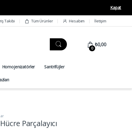
Kapat
riş Takibi
Tüm Ürünler
Hesabım
İletişim
₺
0,00
0
Homojenizatörler
Santrifüjler
zları
lar
ücre Parçalayıcı