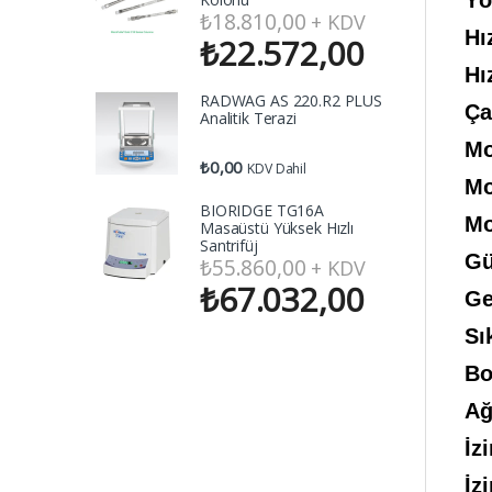
Yö
₺
18.810,00
+ KDV
Hız
₺
22.572,00
Hı
RADWAG AS 220.R2 PLUS
Ça
Analitik Terazi
Mo
₺
0,00
KDV Dahil
Mo
BIORIDGE TG16A
Mo
Masaüstü Yüksek Hızlı
Santrifüj
Gü
₺
55.860,00
+ KDV
₺
67.032,00
Ge
Sı
Bo
Ağ
İz
İz