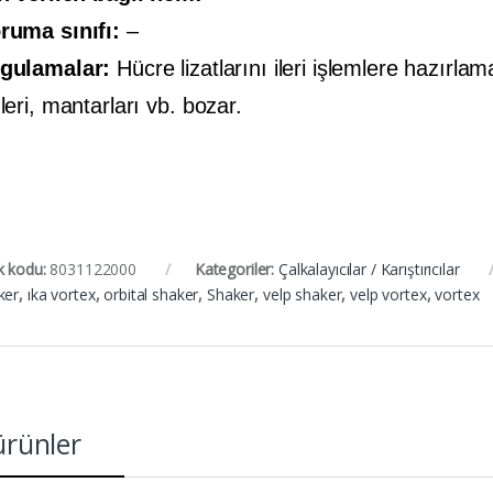
ruma sınıfı:
–
gulamalar:
Hücre lizatlarını ileri işlemlere hazırlam
leri, mantarları vb. bozar.
k kodu:
8031122000
Kategoriler:
Çalkalayıcılar / Karıştırıcılar
ker
,
ıka vortex
,
orbital shaker
,
Shaker
,
velp shaker
,
velp vortex
,
vortex
 ürünler