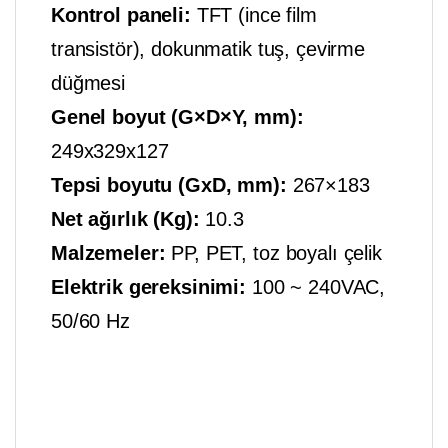
Kontrol paneli:
TFT (ince film
transistör), dokunmatik tuş, çevirme
düğmesi
Genel boyut (G×D×Y, mm):
249x329x127
Tepsi boyutu (GxD, mm):
267×183
Net ağırlık (Kg):
10.3
Malzemeler:
PP, PET, toz boyalı çelik
Elektrik gereksinimi:
100 ~ 240VAC,
50/60 Hz