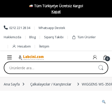
Tüm Türkiye’ye Ücretsiz Kargo!
Kapat
Skip to navigation
Skip to content
0212 221 28 34
Whatsapp Destek
Hakkımızda
Blog
Sipariş Takibi
Tüm Ürünler
Hesabım
İletişim
0
Ara:
Ana Sayfa
Çalkalayıcılar / Karıştırıcılar
WIGGENS WS-350P 