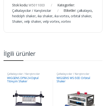
Stok kodu:
W5011003
Kategoriler:
Çalkalayıcılar / Karıştırıcılar
Etiketler:
çalkalayıcı
,
heidolph shaker
,
ıka shaker
,
ıka vortex
,
orbital shaker
,
Shaker
,
velp shaker
,
velp vortex
,
vortex
İlgili ürünler
Çalkalayıcılar / Karıştırıcılar
Çalkalayıcılar / Karıştırıcılar
WIGGENS DPM-24 Dijital
WIGGENS WS-50D Orbital
Titreşim Shaker
Shaker