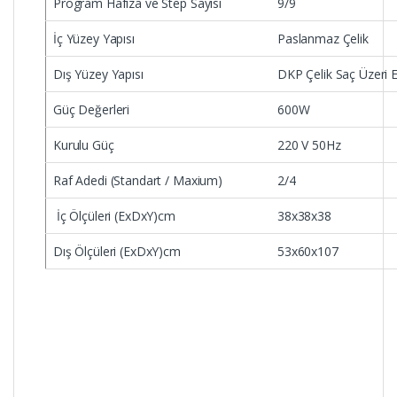
Program Hafıza ve Step Sayısı
9/9
İç Yüzey Yapısı
Paslanmaz Çelik
Dış Yüzey Yapısı
DKP Çelik Saç Üzeri E
Güç Değerleri
600W
Kurulu Güç
220 V 50Hz
Raf Adedi (Standart / Maxium)
2/4
İç Ölçüleri (ExDxY)cm
38x38x38
Dış Ölçüleri (ExDxY)cm
53x60x107