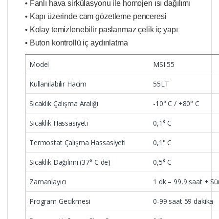
• Fanlı hava sirkülasyonu ile homojen ısı dağılımı
• Kapı üzerinde cam gözetleme penceresi
• Kolay temizlenebilir paslanmaz çelik iç yapı
• Buton kontrollü iç aydınlatma
Model
MSI 55
Kullanılabilir Hacim
55LT
Sıcaklık Çalışma Aralığı
-10° C / +80° C
Sıcaklık Hassasiyeti
0,1° C
Termostat Çalışma Hassasiyeti
0,1° C
Sıcaklık Dağılımı (37° C de)
0,5° C
Zamanlayıcı
1 dk – 99,9 saat + Sü
Program Gecikmesi
0-99 saat 59 dakika