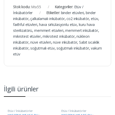
Stok kodu:
Msı55
Kategoriler:
Etüv /
İnkübatörler
Etiketler:
binder etüvleri
,
binder
inkübatör
,
çalkalamalı inkübatör
,
co2 inkübatör
,
etüv
,
faıthful etüvleri
,
hava sirkülasyonlu etüv
,
kuru hava
sterilizatörü
,
memmert etüvleri
,
memmert inkübatör
,
mikrotest etüvler
,
mikrotest inkübatör
,
nükleon
inkübatör
,
nüve etüvleri
,
nüve inkübatör
,
Sabit sıcaklık
inkübatör
,
soğutmalı etüv
,
soğutmalı inkübatör
,
vakum
etüv
İlgili ürünler
Etüv / İnkübatörler
Etüv / İnkübatörler