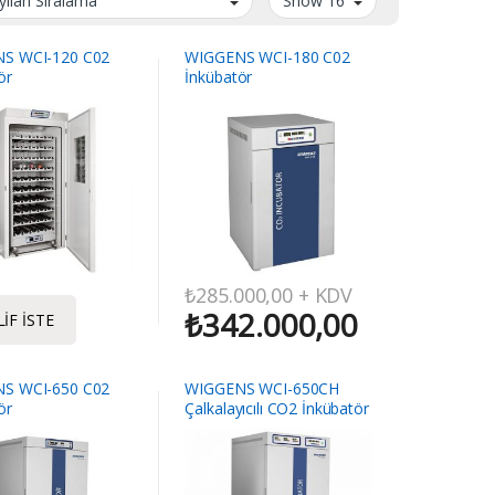
S WCI-120 C02
WIGGENS WCI-180 C02
ör
İnkübatör
₺
285.000,00
+ KDV
₺
342.000,00
IF İSTE
S WCI-650 C02
WIGGENS WCI-650CH
ör
Çalkalayıcılı CO2 İnkübatör