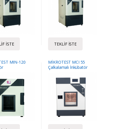
IF İSTE
TEKLIF İSTE
EST MIN-120
MİKROTEST MCI 55
ör
Çalkalamalı İnkübatör