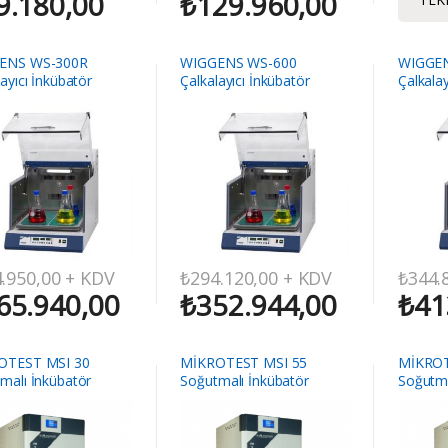
9.180,00
₺
129.960,00
ENS WS-300R
WIGGENS WS-600
WIGGEN
ayıcı İnkübatör
Çalkalayıcı İnkübatör
Çalkalay
.950,00
+ KDV
₺
294.120,00
+ KDV
₺
344.
65.940,00
₺
352.944,00
₺
41
OTEST MSI 30
MİKROTEST MSI 55
MİKROT
malı İnkübatör
Soğutmalı İnkübatör
Soğutma