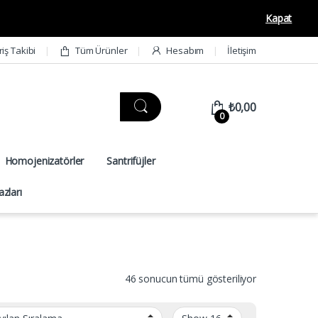
Kapat
riş Takibi
Tüm Ürünler
Hesabım
İletişim
₺
0,00
0
Homojenizatörler
Santrifüjler
zları
46 sonucun tümü gösteriliyor