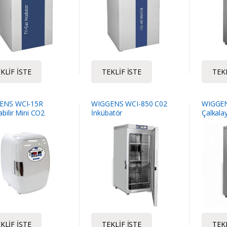
KLIF İSTE
TEKLIF İSTE
TEKL
ENS WCI-15R
WIGGENS WCI-850 C02
WIGGEN
abilir Mini CO2
İnkübatör
Çalkalay
atör
KLIF İSTE
TEKLIF İSTE
TEKL