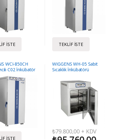
IF İSTE
TEKLIF İSTE
S WCI-850CH
WIGGENS WH-05 Sabit
ıcılı C02 İnkübatör
Sıcaklık İnkübatörü
₺
79.800,00
+ KDV
₺
95.760,00
IF İSTE