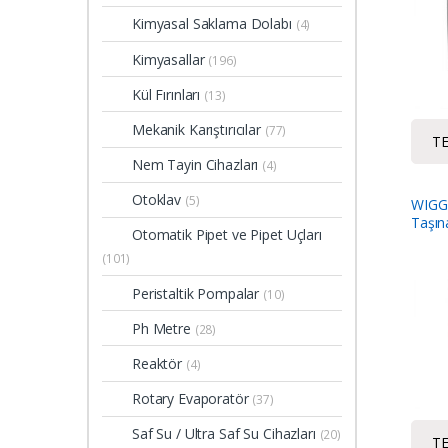
Kimyasal Saklama Dolabı
(4)
Kimyasallar
(196)
Kül Fırınları
(13)
Mekanik Karıştırıcılar
(77)
TE
Nem Tayin Cihazları
(4)
Otoklav
(5)
WIGG
Taşın
Otomatik Pipet ve Pipet Uçları
İnküb
(101)
Peristaltik Pompalar
(10)
Ph Metre
(28)
Reaktör
(4)
Rotary Evaporatör
(37)
Saf Su / Ultra Saf Su Cihazları
(20)
TE