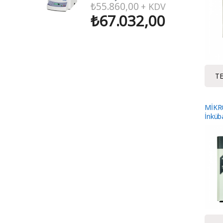
₺
55.860,00
+ KDV
₺
67.032,00
TE
MİKR
İnküb