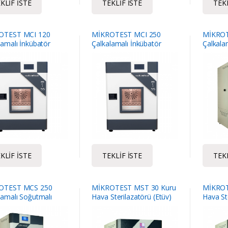
KLIF İSTE
TEKLIF İSTE
TEKL
OTEST MCI 120
MİKROTEST MCI 250
MİKROT
lamalı İnkübatör
Çalkalamalı İnkübatör
Çalkala
İnkübat
KLIF İSTE
TEKLIF İSTE
TEKL
OTEST MCS 250
MİKROTEST MST 30 Kuru
MİKROT
lamalı Soğutmalı
Hava Sterilazatörü (Etüv)
Hava St
atör