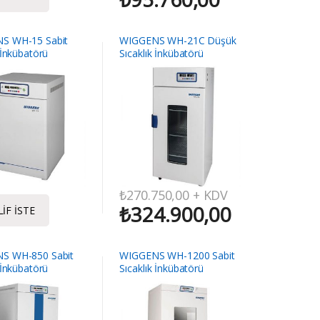
S WH-15 Sabit
WIGGENS WH-21C Düşük
 İnkübatörü
Sıcaklık İnkübatörü
₺
270.750,00
+ KDV
₺
324.900,00
IF İSTE
S WH-850 Sabit
WIGGENS WH-1200 Sabit
 İnkübatörü
Sıcaklık İnkübatörü