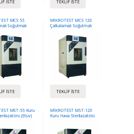
IF İSTE
TEKLIF İSTE
EST MCS 55
MİKROTEST MCS 120
malı Soğutmalı
Çalkalamalı Soğutmalı
ör
İnkübatör
IF İSTE
TEKLIF İSTE
EST MST-55 Kuru
MİKROTEST MST-120
erilazatörü (Etüv)
Kuru Hava Sterilazatörü
(Etüv)