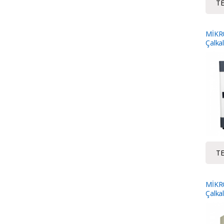
TE
MİKR
Çalka
TE
MİKR
Çalka
İnküb