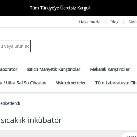
Tüm Türkiye’ye Ücretsiz Kargo!
Hakkımızda
Blog
Sipa
r:
vaporatör
Isıtıcılı Manyetik Karıştırıcılar
Mekanik Karıştırıcılar
u / Ultra Saf Su Cihazları
Viskozimetreler
Tüm Laboratuvar Ciha
 etiketlendi
 sıcaklık inkübatör