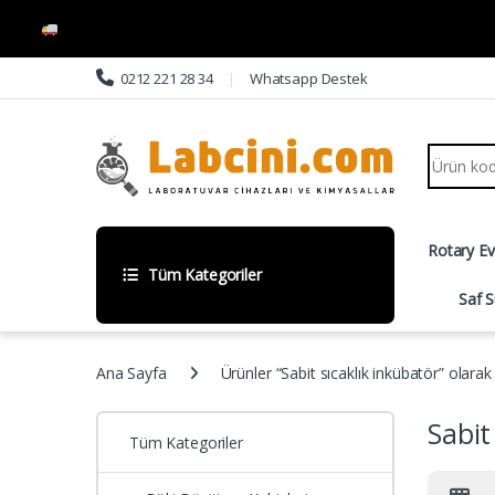
Skip to navigation
Skip to content
0212 221 28 34
Whatsapp Destek
Search fo
Rotary E
Tüm Kategoriler
Saf S
Ana Sayfa
Ürünler “Sabit sıcaklık inkübatör” olarak
Sabit
Tüm Kategoriler