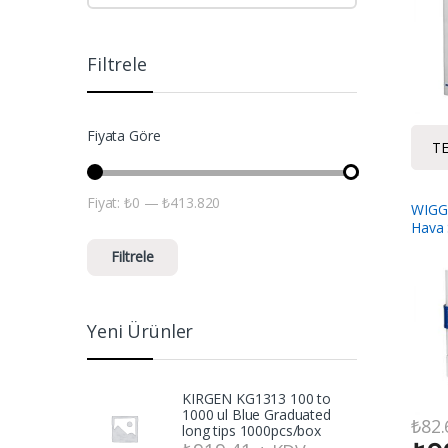
Filtrele
Fiyata Göre
TE
Fiyat:
₺0
—
₺413.820
En düşük fiyat
En yüksek fiyat
WIGG
Hava 
Filtrele
Yeni Ürünler
KIRGEN KG1313 100 to
1000 ul Blue Graduated
₺
82.
long tips 1000pcs/box