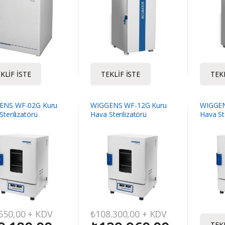
KLIF İSTE
TEKLIF İSTE
TEKL
ENS WF-02G Kuru
WIGGENS WF-12G Kuru
WIGGEN
Sterilizatörü
Hava Sterilizatörü
Hava Ste
650,00
+ KDV
₺
108.300,00
+ KDV
TEKL