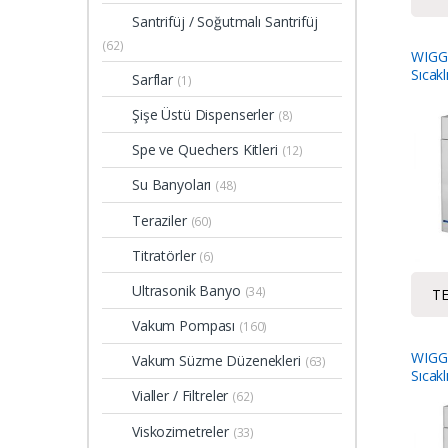
Santrifüj / Soğutmalı Santrifüj
(62)
WIGG
Sıcak
Sarflar
(1)
Şişe Üstü Dispenserler
(8)
Spe ve Quechers Kitleri
(12)
Su Banyoları
(48)
Teraziler
(60)
Titratörler
(6)
Ultrasonik Banyo
(34)
TE
Vakum Pompası
(160)
WIGG
Vakum Süzme Düzenekleri
(63)
Sıcak
Vialler / Filtreler
(62)
Viskozimetreler
(33)