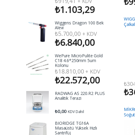
₺
9
₺
919,41
+ KDV
₺
1.103,29
WIGG
Wiggens Dragon 100 Bek
Çalkal
Alevi
₺
5.700,00
+ KDV
₺
6.840,00
WePure MicroPulite Gold
C18 4.6*250mm 5um
Kolonu
₺
18.810,00
+ KDV
₺
22.572,00
₺
304
₺
3
RADWAG AS 220.R2 PLUS
Analitik Terazi
MİKR
₺
0,00
KDV Dahil
Soğut
BIORIDGE TG16A
Masaüstü Yüksek Hızlı
Santrifüj