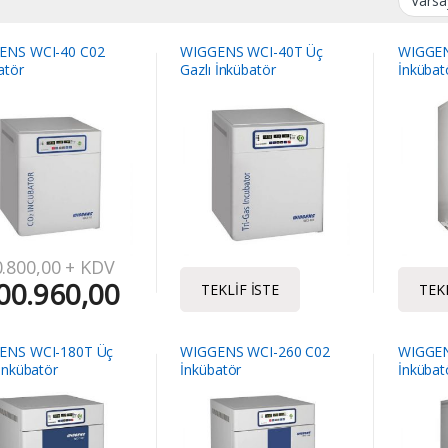
ENS WCI-40 C02
WIGGENS WCI-40T Üç
WIGGEN
atör
Gazlı İnkübatör
İnkübat
.800,00
+ KDV
00.960,00
TEKLIF İSTE
TEKL
ENS WCI-180T Üç
WIGGENS WCI-260 C02
WIGGEN
 İnkübatör
İnkübatör
İnkübat