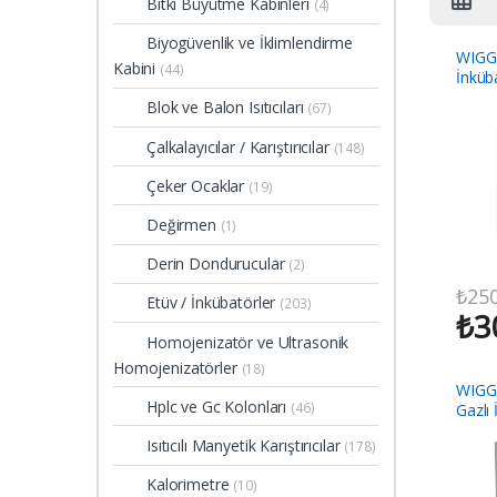
Bitki Büyütme Kabinleri
(4)
Biyogüvenlik ve İklimlendirme
WIGG
Kabini
(44)
İnküb
Blok ve Balon Isıtıcıları
(67)
Çalkalayıcılar / Karıştırıcılar
(148)
Çeker Ocaklar
(19)
Değirmen
(1)
Derin Dondurucular
(2)
₺
250
Etüv / İnkübatörler
(203)
₺
3
Homojenizatör ve Ultrasonik
Homojenizatörler
(18)
WIGG
Hplc ve Gc Kolonları
(46)
Gazlı
Isıtıcılı Manyetik Karıştırıcılar
(178)
Kalorimetre
(10)