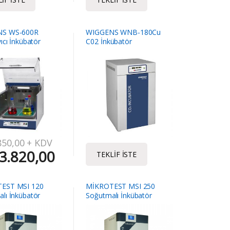
S WS-600R
WIGGENS WNB-180Cu
ıcı İnkübatör
C02 İnkübatör
850,00
+ KDV
3.820,00
TEKLIF İSTE
EST MSI 120
MİKROTEST MSI 250
lı İnkübatör
Soğutmalı İnkübatör