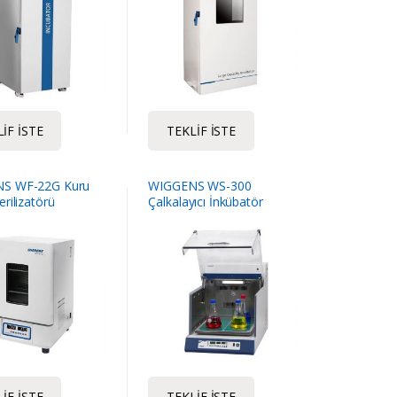
IF İSTE
TEKLIF İSTE
S WF-22G Kuru
WIGGENS WS-300
rilizatörü
Çalkalayıcı İnkübatör
IF İSTE
TEKLIF İSTE