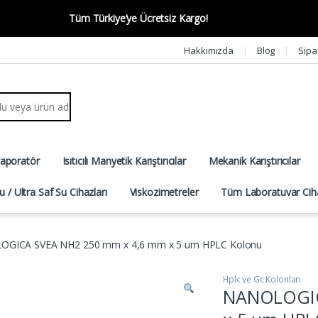
Tüm Türkiye’ye Ücretsiz Kargo!
Hakkımızda
Blog
Sipa
r:
vaporatör
Isıtıcılı Manyetik Karıştırıcılar
Mekanik Karıştırıcılar
u / Ultra Saf Su Cihazları
Viskozimetreler
Tüm Laboratuvar Ciha
GICA SVEA NH2 250 mm x 4,6 mm x 5 um HPLC Kolonu
Hplc ve Gc Kolonları
NANOLOGIC