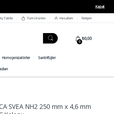
Kapat
riş Takibi
Tüm Ürünler
Hesabım
İletişim
₺
0,00
0
Homojenizatörler
Santrifüjler
zları
A SVEA NH2 250 mm x 4,6 mm