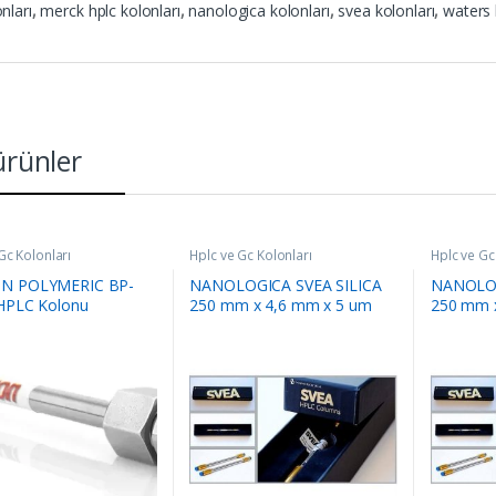
nları
,
merck hplc kolonları
,
nanologica kolonları
,
svea kolonları
,
waters 
 ürünler
Gc Kolonları
Hplc ve Gc Kolonları
Hplc ve Gc
N POLYMERIC BP-
NANOLOGICA SVEA SILICA
NANOLO
HPLC Kolonu
250 mm x 4,6 mm x 5 um
250 mm 
HPLC Kolonu
HPLC Ko