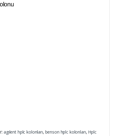
olonu
er:
agılent hplc kolonları
,
benson hplc kolonları
,
Hplc