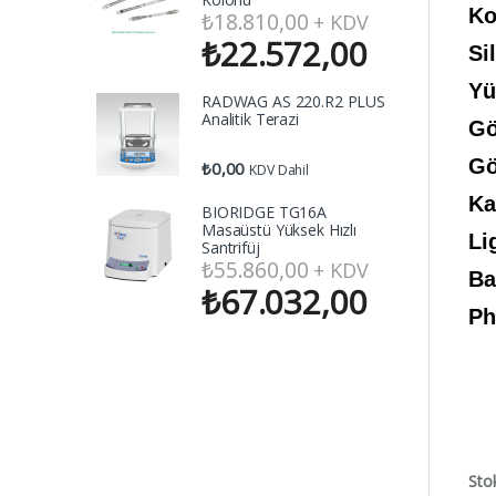
Ko
₺
18.810,00
+ KDV
₺
22.572,00
Si
Yü
RADWAG AS 220.R2 PLUS
Analitik Terazi
Gö
Gö
₺
0,00
KDV Dahil
Ka
BIORIDGE TG16A
Masaüstü Yüksek Hızlı
Li
Santrifüj
₺
55.860,00
+ KDV
Ba
₺
67.032,00
Ph
Sto