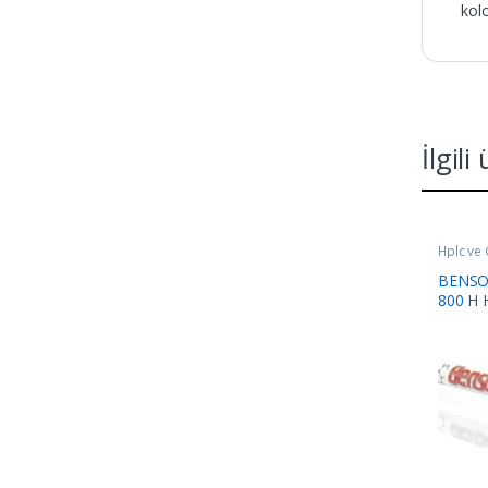
kolo
İlgili
Hplc ve 
BENSO
800 H 