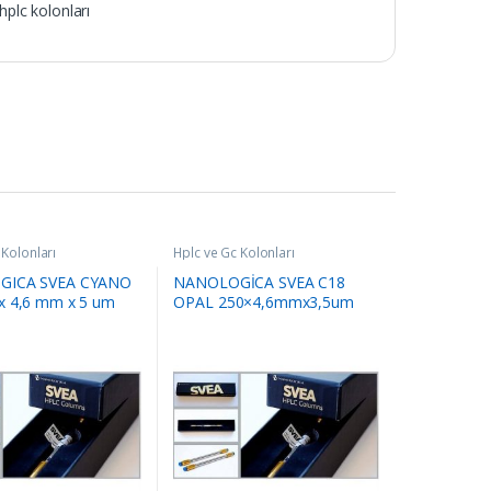
hplc kolonları
 Kolonları
Hplc ve Gc Kolonları
GICA SVEA CYANO
NANOLOGİCA SVEA C18
x 4,6 mm x 5 um
OPAL 250×4,6mmx3,5um
lonu