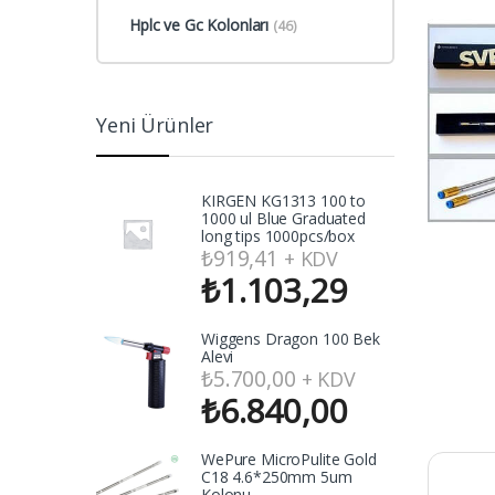
Hplc ve Gc Kolonları
(46)
Yeni Ürünler
KIRGEN KG1313 100 to
1000 ul Blue Graduated
long tips 1000pcs/box
₺
919,41
+ KDV
₺
1.103,29
Wiggens Dragon 100 Bek
Alevi
₺
5.700,00
+ KDV
₺
6.840,00
WePure MicroPulite Gold
C18 4.6*250mm 5um
Kolonu