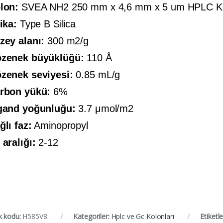
lon:
SVEA NH2 250 mm x 4,6 mm x 5 um HPLC K
lika:
Type B Silica
zey alanı:
300 m2/g
zenek büyüklüğü:
110 Å
zenek seviyesi:
0.85 mL/g
rbon yükü:
6%
gand yoğunluğu:
3.7 μmol/m2
ğlı faz:
Aminopropyl
 aralığı:
2-12
k kodu:
H585V8
Kategoriler:
Hplc ve Gc Kolonları
Etiketl