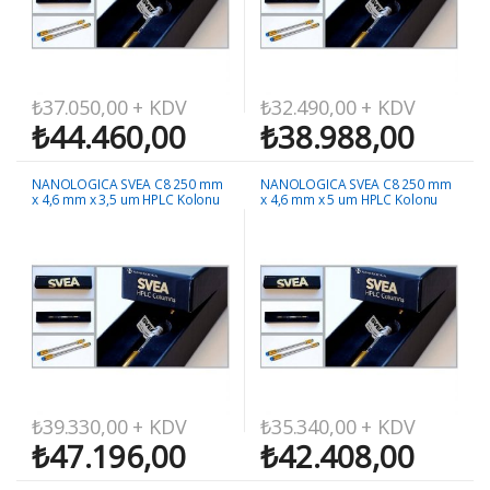
₺
37.050,00
+ KDV
₺
32.490,00
+ KDV
₺
44.460,00
₺
38.988,00
NANOLOGICA SVEA C8 250 mm
NANOLOGICA SVEA C8 250 mm
x 4,6 mm x 3,5 um HPLC Kolonu
x 4,6 mm x 5 um HPLC Kolonu
₺
39.330,00
+ KDV
₺
35.340,00
+ KDV
₺
47.196,00
₺
42.408,00