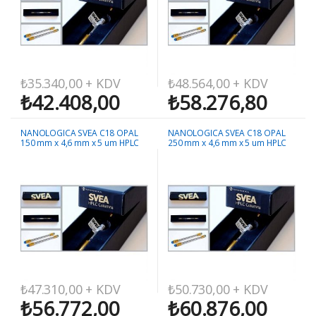
₺
35.340,00
+ KDV
₺
48.564,00
+ KDV
₺
42.408,00
₺
58.276,80
NANOLOGICA SVEA C18 OPAL
NANOLOGICA SVEA C18 OPAL
150 mm x 4,6 mm x 5 um HPLC
250 mm x 4,6 mm x 5 um HPLC
Kolonu
Kolonu
₺
47.310,00
+ KDV
₺
50.730,00
+ KDV
₺
56.772,00
₺
60.876,00