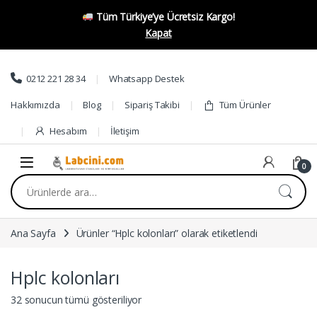
Tüm Türkiye’ye Ücretsiz Kargo!
Kapat
Skip to navigation
Skip to content
0212 221 28 34
Whatsapp Destek
Hakkımızda
Blog
Sipariş Takibi
Tüm Ürünler
Hesabım
İletişim
0
Ara:
Ana Sayfa
Ürünler “Hplc kolonları” olarak etiketlendi
Hplc kolonları
32 sonucun tümü gösteriliyor