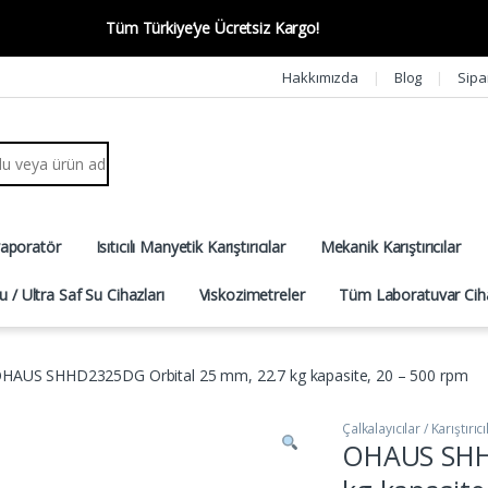
Tüm Türkiye’ye Ücretsiz Kargo!
Hakkımızda
Blog
Sipa
r:
vaporatör
Isıtıcılı Manyetik Karıştırıcılar
Mekanik Karıştırıcılar
u / Ultra Saf Su Cihazları
Viskozimetreler
Tüm Laboratuvar Ciha
HAUS SHHD2325DG Orbital 25 mm, 22.7 kg kapasite, 20 – 500 rpm
Çalkalayıcılar / Karıştırıcı
OHAUS SHH