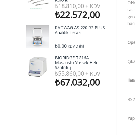
OHA
₺
18.810,00
+ KDV
tasa
₺
22.572,00
gere
hacm
RADWAG AS 220.R2 PLUS
Analitik Terazi
Ope
₺
0,00
KDV Dahil
BIORIDGE TG16A
Çıka
Masaüstü Yüksek Hızlı
Santrifüj
₺
55.860,00
+ KDV
₺
67.032,00
İlet
RS23
Yap