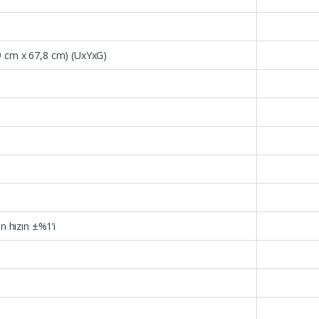
4,9 cm x 67,8 cm) (UxYxG)
n hızın ±%1’i