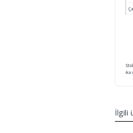
Ça
Sto
ıka 
İlgili