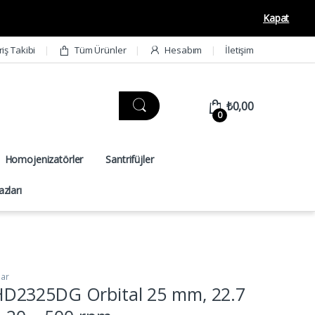
Kapat
riş Takibi
Tüm Ürünler
Hesabım
İletişim
₺
0,00
0
Homojenizatörler
Santrifüjler
zları
lar
D2325DG Orbital 25 mm, 22.7