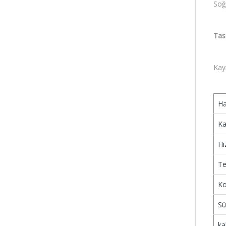
Soğ
Tasa
Kaym
Ha
Ka
Hız
Te
Ko
Sü
ka