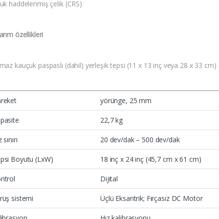
uk haddelenmiş çelik (CRS)
rım özellikleri
az kauçuk paspaslı (dahil) yerleşik tepsi (11 x 13 inç veya 28 x 33 cm)
reket
yörünge, 25 mm
pasite
22,7 kg
 sınırı
20 dev/dak – 500 dev/dak
psi Boyutu (LxW)
18 inç x 24 inç (45,7 cm x 61 cm)
ntrol
Dijital
rüş sistemi
Üçlü Eksantrik; Fırçasız DC Motor
librasyon
Hız kalibrasyonu