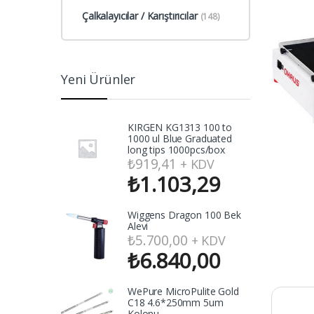
Çalkalayıcılar / Karıştırıcılar
(148)
Yeni Ürünler
KIRGEN KG1313 100 to
1000 ul Blue Graduated
long tips 1000pcs/box
₺
919,41
+ KDV
₺
1.103,29
Wiggens Dragon 100 Bek
Alevi
₺
5.700,00
+ KDV
₺
6.840,00
WePure MicroPulite Gold
C18 4.6*250mm 5um
Kolonu