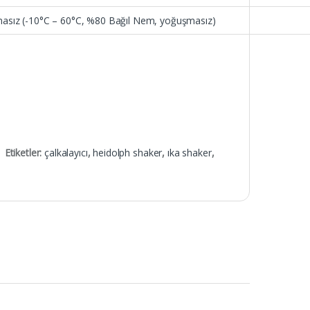
asız (-10°C – 60°C, %80 Bağıl Nem, yoğuşmasız)
Etiketler:
çalkalayıcı
,
heidolph shaker
,
ıka shaker
,