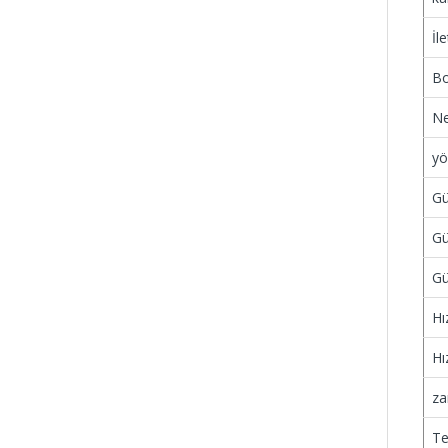
İl
Bo
Ne
yö
G
Gü
Gü
Hı
Hız
za
Te