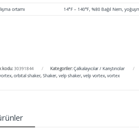
lışma ortamı
14°F – 140°F, %80 Bağıl Nem, yoğuşm
k kodu:
30391844
Kategoriler:
Çalkalayıcılar / Karıştırıcılar
vortex
,
orbital shaker
,
Shaker
,
velp shaker
,
velp vortex
,
vortex
 ürünler