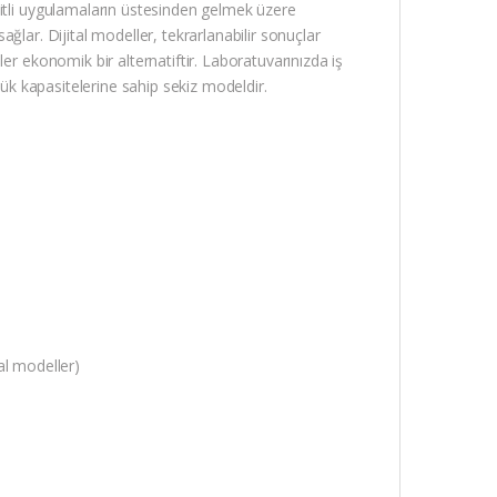
itli uygulamaların üstesinden gelmek üzere
sağlar. Dijital modeller, tekrarlanabilir sonuçlar
er ekonomik bir alternatiftir. Laboratuvarınızda iş
yük kapasitelerine sahip sekiz modeldir.
tal modeller)