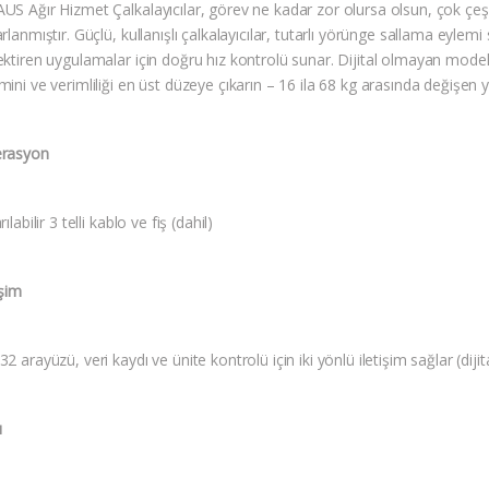
US Ağır Hizmet Çalkalayıcılar, görev ne kadar zor olursa olsun, çok çeş
rlanmıştır. Güçlü, kullanışlı çalkalayıcılar, tutarlı yörünge sallama eylemi 
ktiren uygulamalar için doğru hız kontrolü sunar. Dijital olmayan modell
ini ve verimliliği en üst düzeye çıkarın – 16 ila 68 kg arasında değişen 
rasyon
rılabilir 3 telli kablo ve fiş (dahil)
işim
2 arayüzü, veri kaydı ve ünite kontrolü için iki yönlü iletişim sağlar (diji
ı