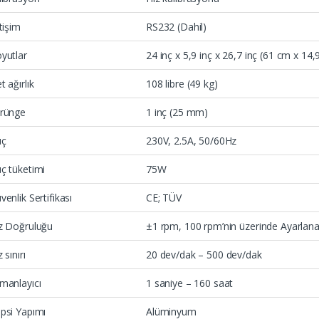
etişim
RS232 (Dahil)
yutlar
24 inç x 5,9 inç x 26,7 inç (61 cm x 1
t ağırlık
108 libre (49 kg)
rünge
1 inç (25 mm)
üç
230V, 2.5A, 50/60Hz
ç tüketimi
75W
venlik Sertifikası
CE; TÜV
z Doğruluğu
±1 rpm, 100 rpm’nin üzerinde Ayarlana
 sınırı
20 dev/dak – 500 dev/dak
manlayıcı
1 saniye – 160 saat
psi Yapımı
Alüminyum