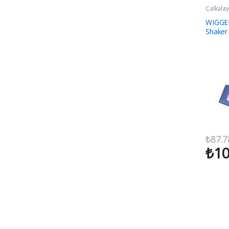
Çalkalayı
WIGGEN
Shaker
₺
87.7
₺
10