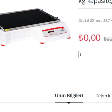
kg kapasite
Orbital 25 mm, 22.7 
₺
0,00
₺
32
OHAUS SHHD2325DG Or
Ürün Bilgileri
Değerle