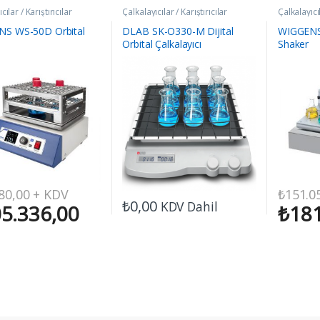
cılar / Karıştırıcılar
Çalkalayıcılar / Karıştırıcılar
Çalkalayıcıl
S WS-50D Orbital
DLAB SK-O330-M Dijital
WIGGENS
Orbital Çalkalayıcı
Shaker
80,00
+ KDV
₺
151.0
₺
0,00
KDV Dahil
5.336,00
₺
181