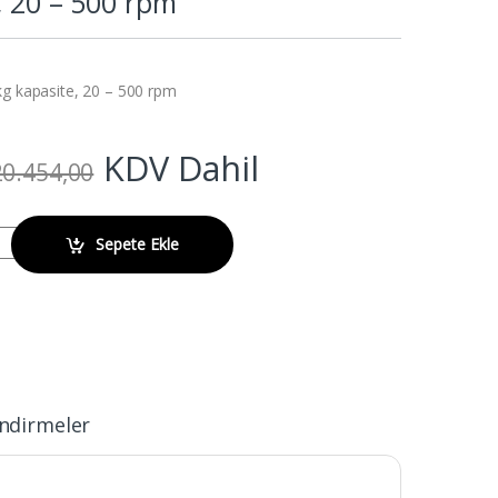
, 20 – 500 rpm
kg kapasite, 20 – 500 rpm
KDV Dahil
0.454,00
bital 25 mm, 22.7 kg kapasite, 20 - 500 rpm quantity
Sepete Ekle
ndirmeler