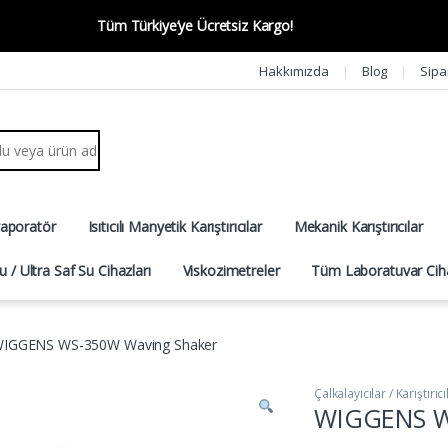
Tüm Türkiye’ye Ücretsiz Kargo!
Hakkımızda
Blog
Sipa
r:
vaporatör
Isıtıcılı Manyetik Karıştırıcılar
Mekanik Karıştırıcılar
u / Ultra Saf Su Cihazları
Viskozimetreler
Tüm Laboratuvar Ciha
IGGENS WS-350W Waving Shaker
Çalkalayıcılar / Karıştırıcı
WIGGENS W