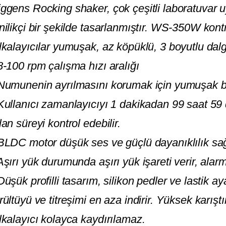
ggens Rocking shaker, çok çeşitli laboratuvar 
nilikçi bir şekilde tasarlanmıştır. WS-350W kont
lkalayıcılar yumuşak, az köpüklü, 3 boyutlu dalg
8-100 rpm çalışma hızı aralığı
Numunenin ayrılmasını korumak için yumuşak ba
Kullanıcı zamanlayıcıyı 1 dakikadan 99 saat 59 
lan süreyi kontrol edebilir.
BLDC motor düşük ses ve güçlü dayanıklılık sağ
Aşırı yük durumunda aşırı yük işareti verir, alarm
Düşük profilli tasarım, silikon pedler ve lastik a
rültüyü ve titreşimi en aza indirir. Yüksek karı
lkalayıcı kolayca kaydırılamaz.