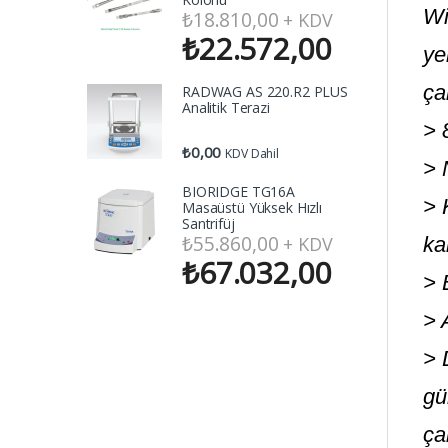
Wi
₺
18.810,00
+ KDV
₺
22.572,00
ye
ça
RADWAG AS 220.R2 PLUS
Analitik Terazi
> 
₺
0,00
KDV Dahil
> 
BIORIDGE TG16A
> 
Masaüstü Yüksek Hızlı
Santrifüj
₺
55.860,00
+ KDV
ka
₺
67.032,00
> 
> 
> 
gü
ça