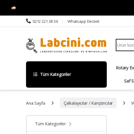
Skip to navigation
Skip to content
0212 221 28 34
Whatsapp Destek
Search fo
Rotary E
Tüm Kategoriler
Saf S
Ana Sayfa
Çalkalayıcılar / Karıştırıcılar
W
Tüm Kategoriler