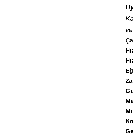
Uy
Ka
ve
Ça
Hı
Hı
Eğ
Za
Gü
Ma
Mo
Ko
Ge