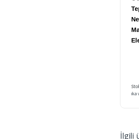
Te
Ne
Ma
El
Sto
ıka 
İlgili