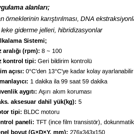
gulama alanları;
n örneklerinin karıştırılması, DNA ekstraksiyonl
 leke giderme jelleri, hibridizasyonlar
lkalama Sistemi;
z aralığı (rpm):
8 ~ 100
z kontrol tipi:
Geri bildirim kontrolü
im açısı:
0°C’den 13°C’ye kadar kolay ayarlanabilir
manlayıcı:
1 dakika ila 99 saat 59 dakika
venlik aygıtı:
Aşırı akım koruması
ks. aksesuar dahil yük(kg):
5
tor tipi:
BLDC motoru
ntrol paneli:
TFT (ince film transistör), dokunmati
nel boyut (G×D×Y, mm):
276x343x150