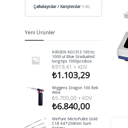
Çalkalayıcılar / Karıştırıcılar
(148)
Yeni Ürünler
KIRGEN KG1313 100 to
1000 ul Blue Graduated
long tips 1000pcs/box
₺
919,41
+ KDV
₺
1.103,29
Wiggens Dragon 100 Bek
Alevi
₺
5.700,00
+ KDV
₺
6.840,00
WePure MicroPulite Gold
C18 4.6*250mm 5um
Kolonu