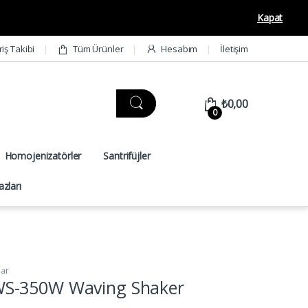
Kapat
riş Takibi
Tüm Ürünler
Hesabım
İletişim
₺
0,00
0
Homojenizatörler
Santrifüjler
zları
lar
S-350W Waving Shaker