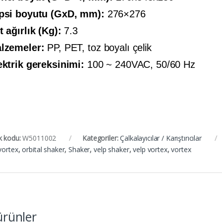
psi boyutu (GxD, mm):
276×276
t ağırlık (Kg):
7.3
lzemeler:
PP, PET, toz boyalı çelik
ektrik gereksinimi:
100 ~ 240VAC, 50/60 Hz
k kodu:
W5011002
Kategoriler:
Çalkalayıcılar / Karıştırıcılar
vortex
,
orbital shaker
,
Shaker
,
velp shaker
,
velp vortex
,
vortex
 ürünler