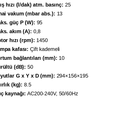
ış hızı (l/dak) atm. basınç:
25
hai vakum (mbar abs.):
13
ks. güç P (W):
95
ks. akım (A):
0,8
tor hızı (rpm):
1450
mpa kafası:
Çift kademeli
rtum bağlantıları (mm):
10
rültü (dB):
50
yutlar G x Y x D (mm):
294×156×195
ırlık (kg):
8.5
ç kaynağı:
AC200-240V, 50/60Hz