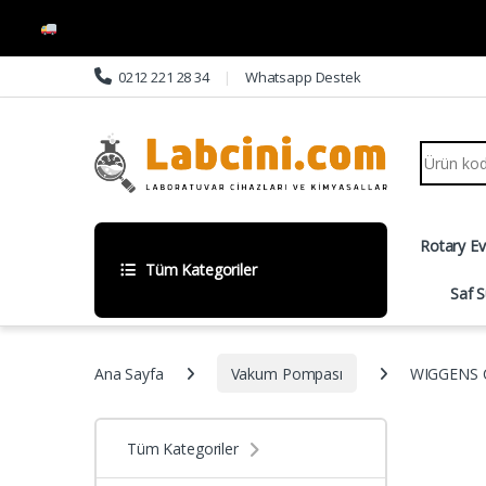
Skip to navigation
Skip to content
0212 221 28 34
Whatsapp Destek
Search fo
Rotary E
Tüm Kategoriler
Saf S
Ana Sayfa
Vakum Pompası
WIGGENS C
Tüm Kategoriler