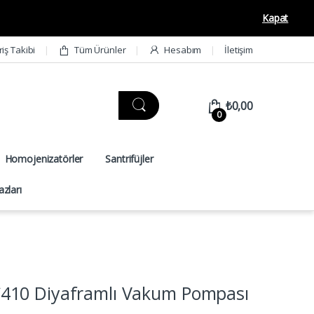
Kapat
riş Takibi
Tüm Ürünler
Hesabım
İletişim
₺
0,00
0
Homojenizatörler
Santrifüjler
zları
10 Diyaframlı Vakum Pompası