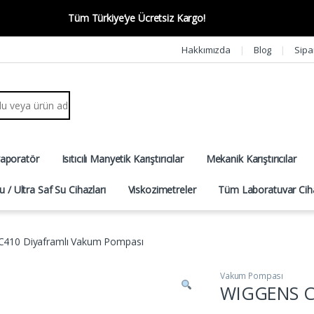
Tüm Türkiye’ye Ücretsiz Kargo!
Hakkımızda
Blog
Sipa
r:
vaporatör
Isıtıcılı Manyetik Karıştırıcılar
Mekanik Karıştırıcılar
u / Ultra Saf Su Cihazları
Viskozimetreler
Tüm Laboratuvar Ciha
410 Diyaframlı Vakum Pompası
Vakum Pompası
WIGGENS C4