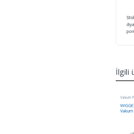
Sto
diy
pom
İlgili
Vakum 
WIGGEN
Vakum