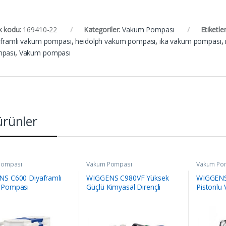
k kodu:
169410-22
Kategoriler:
Vakum Pompası
Etiketle
aframlı vakum pompası
,
heidolph vakum pompası
,
ıka vakum pompası
,
pası
,
Vakum pompası
 ürünler
Pompası
Vakum Pompası
Vakum Po
S C600 Diyaframlı
WIGGENS C980VF Yüksek
WIGGENS
 Pompası
Güçlü Kimyasal Dirençli
Pistonlu
Diyaframlı Pompa
(Kontrolörsüz Frekans
Dönüştürme Versiyonu)