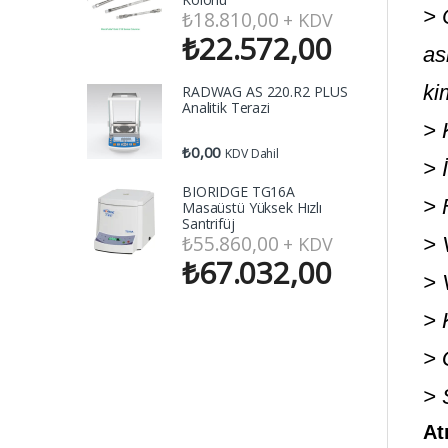
> 
₺
18.810,00
+ KDV
₺
22.572,00
as
ki
RADWAG AS 220.R2 PLUS
Analitik Terazi
> 
₺
0,00
KDV Dahil
> 
BIORIDGE TG16A
> 
Masaüstü Yüksek Hızlı
Santrifüj
₺
55.860,00
+ KDV
> 
₺
67.032,00
> 
> 
> 
> 
At