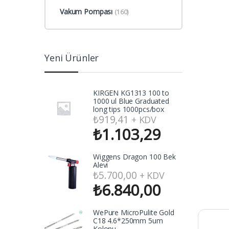
Vakum Pompası
(160)
Yeni Ürünler
KIRGEN KG1313 100 to
1000 ul Blue Graduated
long tips 1000pcs/box
₺
919,41
+ KDV
₺
1.103,29
Wiggens Dragon 100 Bek
Alevi
₺
5.700,00
+ KDV
₺
6.840,00
WePure MicroPulite Gold
C18 4.6*250mm 5um
Kolonu