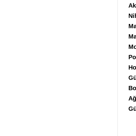
Ak
Ni
Ma
Ma
Mo
Po
Ho
Gü
Bo
Ağ
Gü