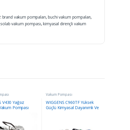
r:
brand vakum pompaları
,
buchi vakum pompaları
,
ısolab vakum pompası
,
kimyasal dirençli vakum
mpası
Vakum Pompası
 V430 Yağsız
WIGGENS C960TF Yüksek
 Vakum Pompası
Güçlü Kimyasal Dayanımlı Ve
Diyaframlı Pompası