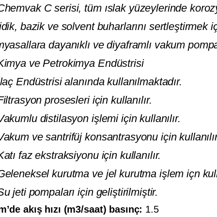
Chemvak C serisi, tüm ıslak yüzeylerinde koroz
idik, bazik ve solvent buharlarını sertleştirmek i
myasallara dayanıklı ve diyaframlı vakum pompal
Kimya ve Petrokimya Endüstrisi
İlaç Endüstrisi alanında kullanılmaktadır.
Filtrasyon prosesleri için kullanılır.
Vakumlu distilasyon işlemi için kullanılır.
Vakum ve santrifüj konsantrasyonu için kullanılır
Katı faz ekstraksiyonu için kullanılır.
Geleneksel kurutma ve jel kurutma işlem içn kulla
Su jeti pompaları için geliştirilmiştir.
m’de akış hızı (m3/saat) basınç:
1.5