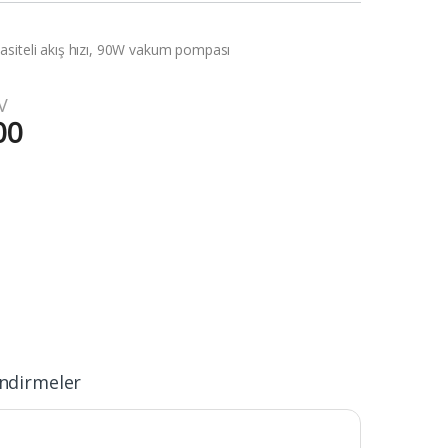
siteli akış hızı, 90W vakum pompası
V
00
ndirmeler