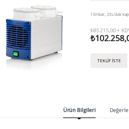
13mbar, 25L/dak kapa
₺
85.215,00
+ KD
₺
102.258,
TEKLIF İSTE
Ürün Bilgileri
Değerle