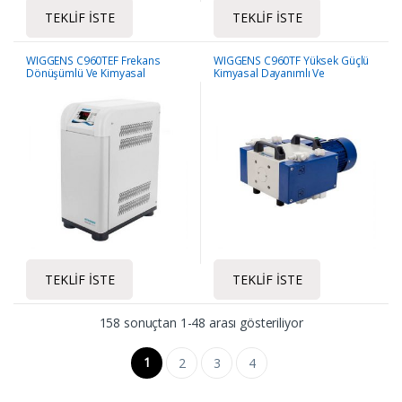
TEKLIF İSTE
TEKLIF İSTE
WIGGENS C960TEF Frekans
WIGGENS C960TF Yüksek Güçlü
Dönüşümlü Ve Kimyasal
Kimyasal Dayanımlı Ve
Dayanımlı Vakum Pompası
Diyaframlı Pompası
TEKLIF İSTE
TEKLIF İSTE
158 sonuçtan 1-48 arası gösteriliyor
1
2
3
4