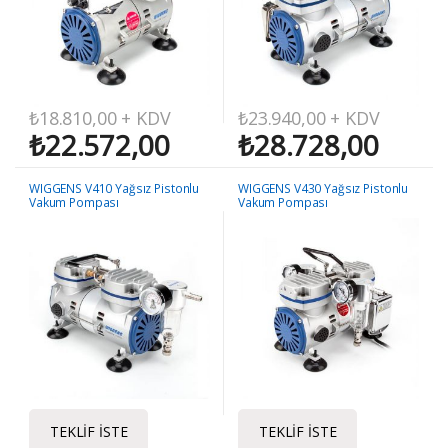
₺
18.810,00
+ KDV
₺
23.940,00
+ KDV
₺
22.572,00
₺
28.728,00
WIGGENS V410 Yağsız Pistonlu
WIGGENS V430 Yağsız Pistonlu
Vakum Pompası
Vakum Pompası
TEKLIF İSTE
TEKLIF İSTE