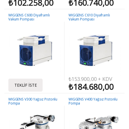
₺
102.258,00
₺
160.740,00
WIGGENS C600 Diyaframlı
WIGGENS C610 Diyaframlı
Vakum Pompası
Vakum Pompası
₺
153.900,00
+ KDV
₺
184.680,00
TEKLIF İSTE
WIGGENS V300 Yağsız Pistonlu
WIGGENS V400 Yağsız Pistonlu
Pompa
Pompa