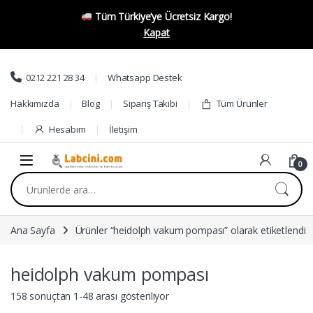
Tüm Türkiye’ye Ücretsiz Kargo!
Kapat
Skip to navigation
Skip to content
0212 221 28 34
Whatsapp Destek
Hakkımızda
Blog
Sipariş Takibi
Tüm Ürünler
Hesabım
İletişim
0
Ara:
Ana Sayfa
Ürünler “heidolph vakum pompası” olarak etiketlendi
heidolph vakum pompası
158 sonuçtan 1-48 arası gösteriliyor