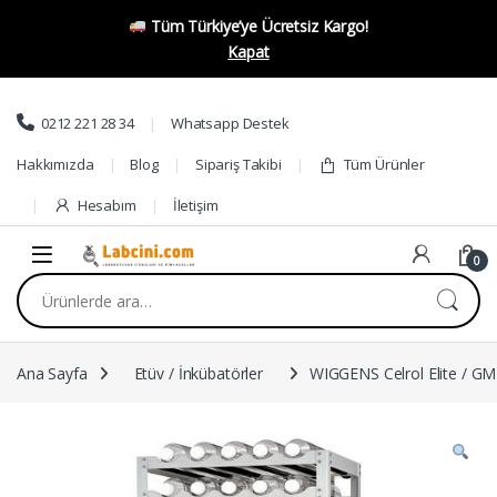
Tüm Türkiye’ye Ücretsiz Kargo!
Kapat
Skip to navigation
Skip to content
0212 221 28 34
Whatsapp Destek
Hakkımızda
Blog
Sipariş Takibi
Tüm Ürünler
Hesabım
İletişim
0
Ara:
Ana Sayfa
Etüv / İnkübatörler
WIGGENS Celrol Elite / GM