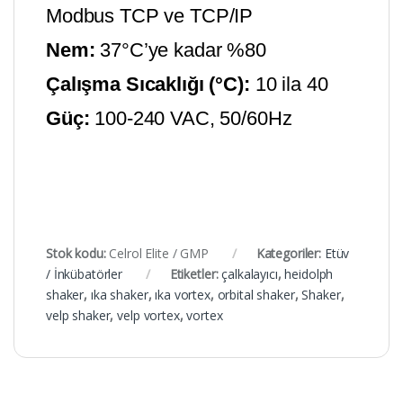
Modbus TCP ve TCP/IP
Nem:
37°C’ye kadar %80
Çalışma Sıcaklığı (°C):
10 ila 40
Güç:
100-240 VAC, 50/60Hz
Stok kodu:
Celrol Elite / GMP
Kategoriler:
Etüv
/ İnkübatörler
Etiketler:
çalkalayıcı
,
heidolph
shaker
,
ıka shaker
,
ıka vortex
,
orbital shaker
,
Shaker
,
velp shaker
,
velp vortex
,
vortex