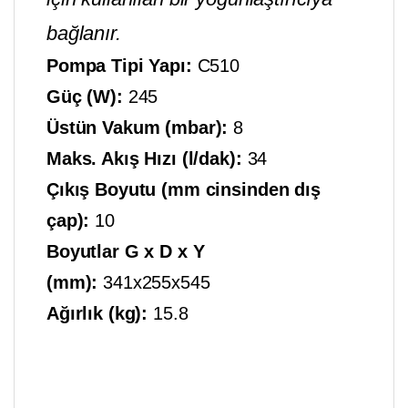
bağlanır.
Pompa Tipi Yapı:
C510
Güç (W):
245
Üstün Vakum (mbar):
8
Maks. Akış Hızı (l/dak):
34
Çıkış Boyutu (mm cinsinden dış
çap):
10
Boyutlar G x D x Y
(mm)
: 
341x255x545
Ağırlık (kg):
15.8