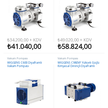
₺
34.200,00
+ KDV
₺
49.020,00
+ KDV
₺
41.040,00
₺
58.824,00
Vakum Pompası
Vakum Pompası
WIGGENS C600 Diyaframlı
WIGGENS C980VF Yüksek Güçlü
Vakum Pompası
Kimyasal Dirençli Diyaframlı
Pompa (Kontrolörsüz Frekans
Dönüştürme Versiyonu)