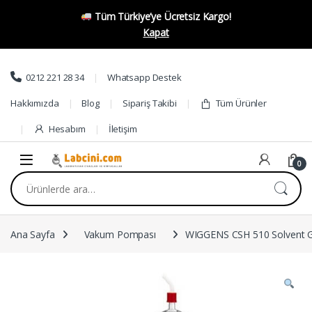
Tüm Türkiye’ye Ücretsiz Kargo!
Kapat
Skip to navigation
Skip to content
0212 221 28 34
Whatsapp Destek
Hakkımızda
Blog
Sipariş Takibi
Tüm Ürünler
Hesabım
İletişim
0
Ara:
Ana Sayfa
Vakum Pompası
WIGGENS CSH 510 Solvent Ge