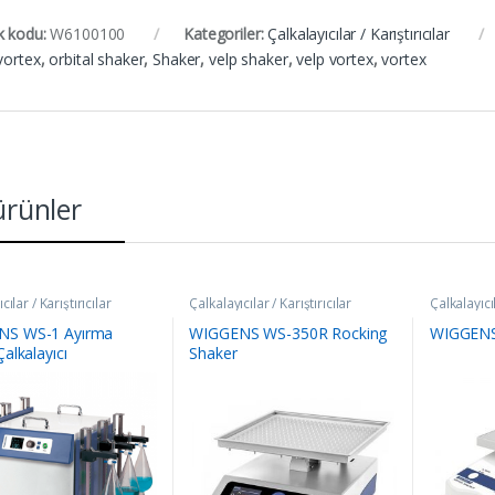
k kodu:
W6100100
Kategoriler:
Çalkalayıcılar / Karıştırıcılar
vortex
,
orbital shaker
,
Shaker
,
velp shaker
,
velp vortex
,
vortex
 ürünler
cılar / Karıştırıcılar
Çalkalayıcılar / Karıştırıcılar
Çalkalayıcıl
NS WS-1 Ayırma
WIGGENS WS-350R Rocking
WIGGENS
Çalkalayıcı
Shaker