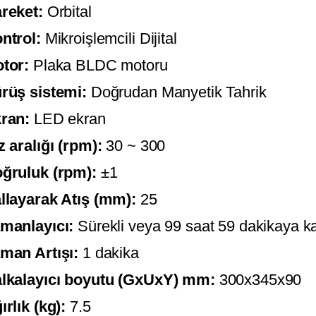
reket:
Orbital
ntrol:
Mikroişlemcili Dijital
tor:
Plaka BLDC motoru
rüş sistemi:
Doğrudan Manyetik Tahrik
ran:
LED ekran
z aralığı (rpm):
30 ~ 300
ğruluk (rpm):
±1
llayarak Atış (mm):
25
manlayıcı:
Sürekli veya 99 saat 59 dakikaya k
man Artışı:
1 dakika
lkalayıcı boyutu (GxUxY) mm:
300x345x90
ırlık (kg):
7.5