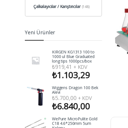
Çalkalayıcılar / Karıştırıcılar
(148)
Yeni Ürünler
KIRGEN KG1313 100 to
1000 ul Blue Graduated
long tips 1000pcs/box
₺
919,41
+ KDV
₺
1.103,29
Wiggens Dragon 100 Bek
Alevi
₺
5.700,00
+ KDV
₺
6.840,00
WePure MicroPulite Gold
C18 4.6*250mm 5um
Kolonu