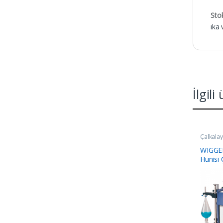
Sto
ıka 
İlgili
Çalkalayı
WIGGE
Hunisi 