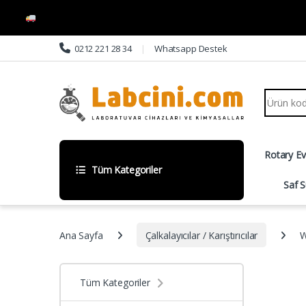
Skip to navigation
Skip to content
0212 221 28 34
Whatsapp Destek
Search fo
Rotary E
Tüm Kategoriler
Saf S
Ana Sayfa
Çalkalayıcılar / Karıştırıcılar
W
Tüm Kategoriler