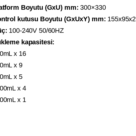
atform Boyutu (GxU) mm:
300×330
ntrol kutusu Boyutu (GxUxY) mm:
155x95x25
üç:
100-240V 50/60HZ
kleme kapasitesi:
0mL x 16
0mL x 9
0mL x 5
00mL x 4
00mL x 1