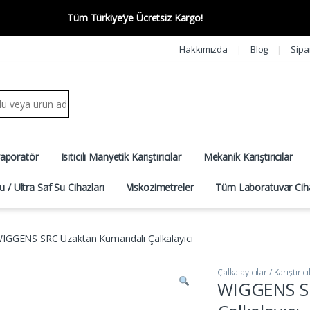
Tüm Türkiye’ye Ücretsiz Kargo!
Hakkımızda
Blog
Sipa
r:
vaporatör
Isıtıcılı Manyetik Karıştırıcılar
Mekanik Karıştırıcılar
u / Ultra Saf Su Cihazları
Viskozimetreler
Tüm Laboratuvar Ciha
IGGENS SRC Uzaktan Kumandalı Çalkalayıcı
Çalkalayıcılar / Karıştırıcı
WIGGENS S