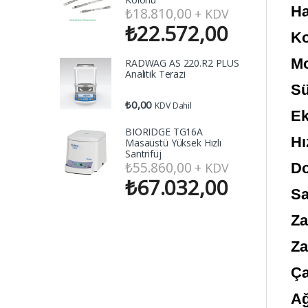
Ha
₺
18.810,00
+ KDV
₺
22.572,00
Ko
Mo
RADWAG AS 220.R2 PLUS
Analitik Terazi
Sü
₺
0,00
KDV Dahil
Ek
BIORIDGE TG16A
Hı
Masaüstü Yüksek Hızlı
Santrifüj
₺
55.860,00
+ KDV
Do
₺
67.032,00
Sa
Za
Za
Ça
Ağ