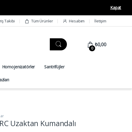
Kapat
riş Takibi
Tüm Ürünler
Hesabım
İletişim
₺
0,00
0
Homojenizatörler
Santrifüjler
zları
lar
RC Uzaktan Kumandalı