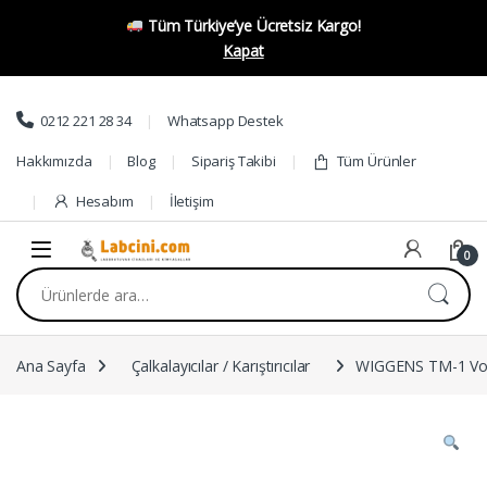
Tüm Türkiye’ye Ücretsiz Kargo!
Kapat
Skip to navigation
Skip to content
0212 221 28 34
Whatsapp Destek
Hakkımızda
Blog
Sipariş Takibi
Tüm Ürünler
Hesabım
İletişim
0
Ara:
Ana Sayfa
Çalkalayıcılar / Karıştırıcılar
WIGGENS TM-1 Vo