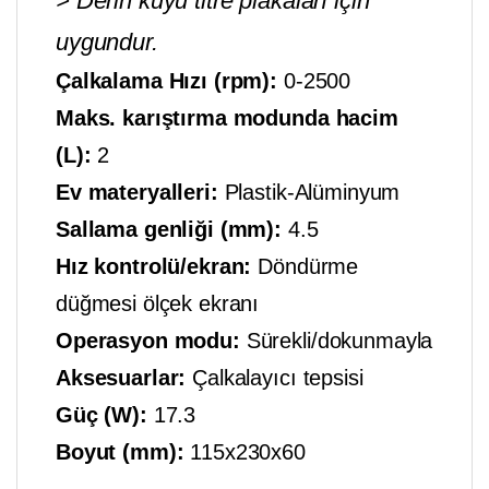
> Derin kuyu titre plakaları için
uygundur.
Çalkalama Hızı (rpm):
0-2500
Maks. karıştırma modunda hacim
(L):
2
Ev materyalleri:
Plastik-Alüminyum
Sallama genliği (mm):
4.5
Hız kontrolü/ekran:
Döndürme
düğmesi ölçek ekranı
Operasyon modu:
Sürekli/dokunmayla
Aksesuarlar:
Çalkalayıcı tepsisi
Güç (W):
17.3
Boyut (mm):
115x230x60