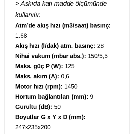
> Askıda katı madde ölçümünde
kullanılır.
Atm’de akış hızı (m3/saat) basınç:
1.68
Akış hızı (l/dak) atm. basınç:
28
Nihai vakum (mbar abs.):
150/5,5
Maks. güç P (W):
125
Maks. akım (A):
0,6
Motor hızı (rpm):
1450
Hortum bağlantıları (mm):
9
Gürültü (dB):
50
Boyutlar G x Y x D (mm):
247x235x200