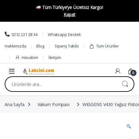
Tüm Türkiye’ye Ücretsiz Kargo!
Kapat
Skip to navigation
Skip to content
0212 221 28 34
Whatsapp Destek
Hakkımızda
Blog
Sipariş Takibi
Tüm Ürünler
Hesabım
İletişim
0
Ara:
Ana Sayfa
Vakum Pompası
WIGGENS V430 Yağsız Pisto