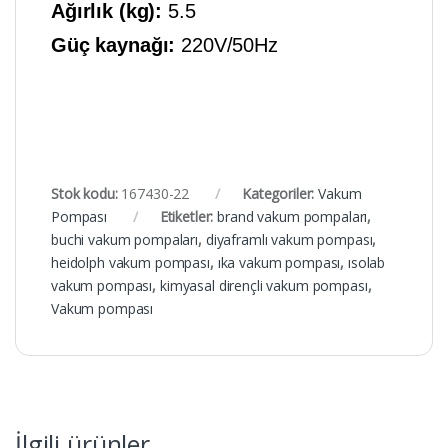
Ağırlık (kg):
5.5
Güç kaynağı:
220V/50Hz
Stok kodu:
167430-22
Kategoriler:
Vakum
Pompası
Etiketler:
brand vakum pompaları
,
buchi vakum pompaları
,
diyaframlı vakum pompası
,
heidolph vakum pompası
,
ıka vakum pompası
,
ısolab
vakum pompası
,
kimyasal dirençli vakum pompası
,
Vakum pompası
İlgili ürünler