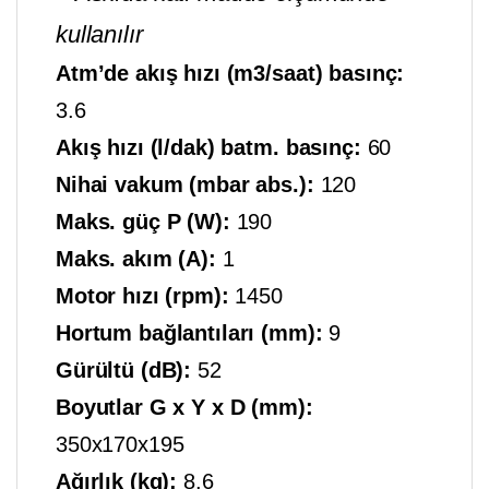
kullanılır
Atm’de akış hızı (m3/saat) basınç:
3.6
Akış hızı (l/dak) batm. basınç:
60
Nihai vakum (mbar abs.):
120
Maks. güç P (W):
190
Maks. akım (A):
1
Motor hızı (rpm):
1450
Hortum bağlantıları (mm):
9
Gürültü (dB):
52
Boyutlar G x Y x D (mm):
350x170x195
Ağırlık (kg):
8.6