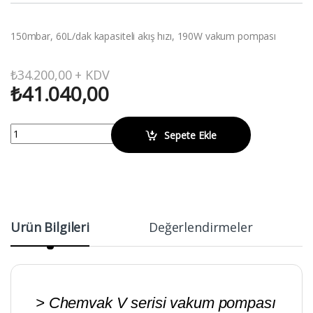
150mbar, 60L/dak kapasiteli akış hızı, 190W vakum pompası
₺
34.200,00
+ KDV
₺
41.040,00
WIGGENS V600 Yağsız Pistonlu Vakum Pompası quantity
Sepete Ekle
Ürün Bilgileri
Değerlendirmeler
> Chemvak V serisi vakum pompası