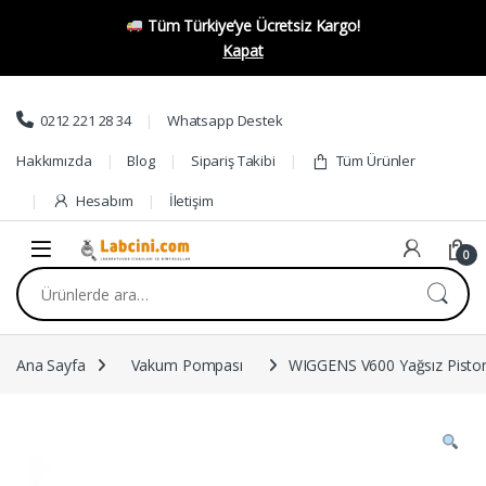
Tüm Türkiye’ye Ücretsiz Kargo!
Kapat
Skip to navigation
Skip to content
0212 221 28 34
Whatsapp Destek
Hakkımızda
Blog
Sipariş Takibi
Tüm Ürünler
Hesabım
İletişim
0
Ara:
Ana Sayfa
Vakum Pompası
WIGGENS V600 Yağsız Pisto