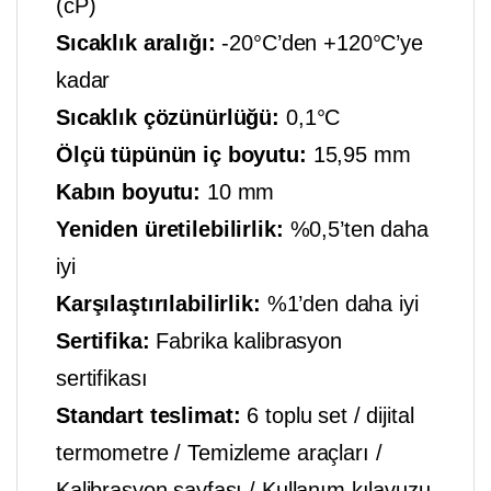
(cP)
Sıcaklık aralığı:
-20°C’den +120°C’ye
kadar
Sıcaklık çözünürlüğü:
0,1°C
Ölçü tüpünün iç boyutu:
15,95 mm
Kabın boyutu:
10 mm
Yeniden üretilebilirlik:
%0,5’ten daha
iyi
Karşılaştırılabilirlik:
%1’den daha iyi
Sertifika:
Fabrika kalibrasyon
sertifikası
Standart teslimat:
6 toplu set / dijital
termometre / Temizleme araçları /
Kalibrasyon sayfası / Kullanım kılavuzu