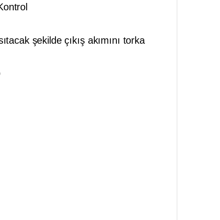
Kontrol
ıtacak şekilde çıkış akımını torka
0