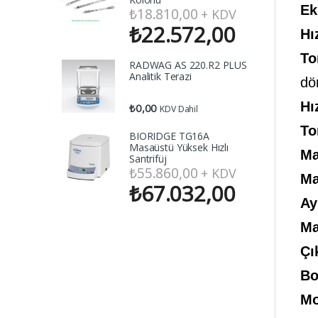
Ek
₺
18.810,00
+ KDV
₺
22.572,00
Hı
To
RADWAG AS 220.R2 PLUS
Analitik Terazi
dö
Hı
₺
0,00
KDV Dahil
To
BIORIDGE TG16A
Masaüstü Yüksek Hızlı
Ma
Santrifüj
₺
55.860,00
+ KDV
Ma
₺
67.032,00
Ay
Ma
Çı
Bo
Mo