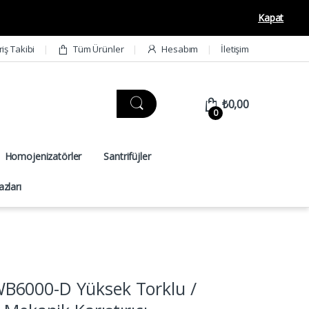
Kapat
riş Takibi
Tüm Ürünler
Hesabım
İletişim
₺
0,00
0
Homojenizatörler
Santrifüjler
zları
6000-D Yüksek Torklu /