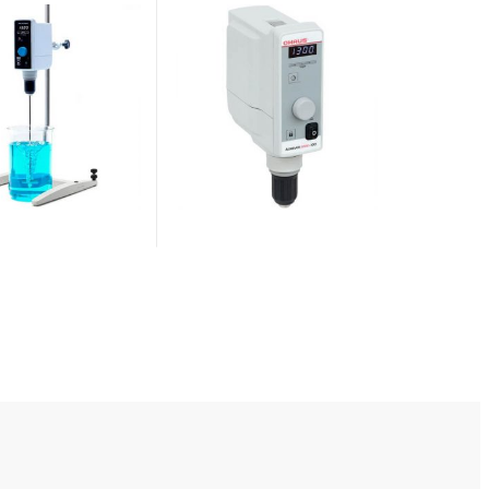
30-1300 rpm hız, 100 Ncm
tork