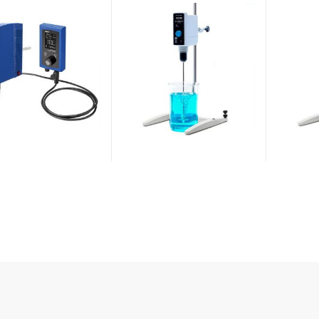
ıcı
20N tork