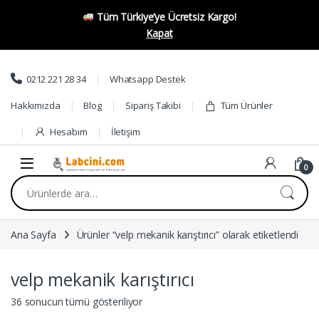
Tüm Türkiye’ye Ücretsiz Kargo!
Kapat
Skip to navigation
Skip to content
0212 221 28 34
Whatsapp Destek
Hakkımızda
Blog
Sipariş Takibi
Tüm Ürünler
Hesabım
İletişim
0
Ara:
Ana Sayfa
Ürünler “velp mekanik karıştırıcı” olarak etiketlendi
velp mekanik karıştırıcı
36 sonucun tümü gösteriliyor