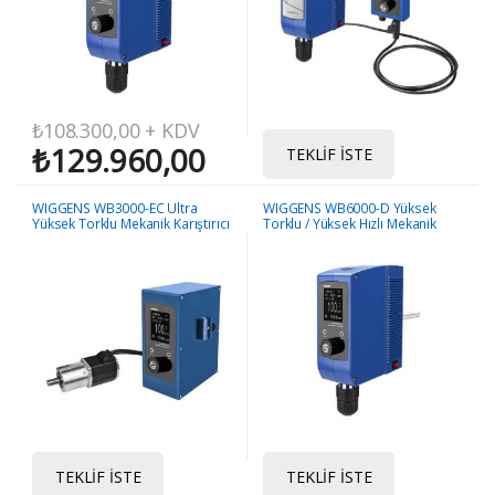
₺
108.300,00
+ KDV
₺
129.960,00
TEKLIF İSTE
WIGGENS WB3000-EC Ultra
WIGGENS WB6000-D Yüksek
Yüksek Torklu Mekanik Karıştırıcı
Torklu / Yüksek Hızlı Mekanik
Karıştırıcı
TEKLIF İSTE
TEKLIF İSTE