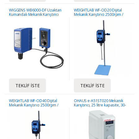
WIGGENS WB6000-DF Uzaktan
WEIGHTLAB WF-OD20 Dijital
Kumandalı Mekanik Karıştırıcı
Mekanik Karıştırıcı 2500rpm /
20L / 40N Tork
TEKLIF İSTE
TEKLIF İSTE
WEIGHTLAB WF-OD40 Dijital
OHAUS e-A51ST020 Mekanik
Mekanik Karıştırıcı 2500rpm /
Karıştırıcı, 25 litre kapasite, 30-
40L / 60N Tork
2000 rpm hız