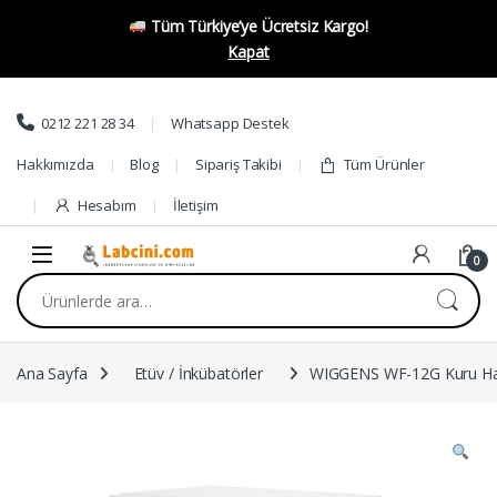
Tüm Türkiye’ye Ücretsiz Kargo!
Kapat
Skip to navigation
Skip to content
0212 221 28 34
Whatsapp Destek
Hakkımızda
Blog
Sipariş Takibi
Tüm Ürünler
Hesabım
İletişim
0
Ara:
Ana Sayfa
Etüv / İnkübatörler
WIGGENS WF-12G Kuru Hava