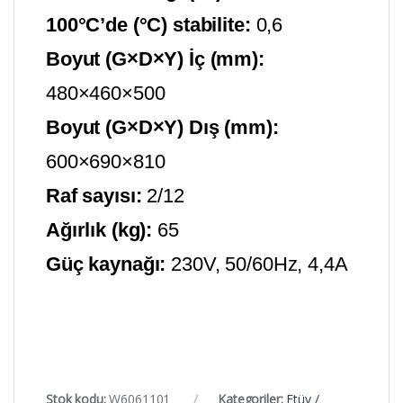
100°C’de (°C) stabilite:
0,6
Boyut (G×D×Y) İç (mm):
480×460×500
Boyut (G×D×Y) Dış (mm):
600×690×810
Raf sayısı:
2/12
Ağırlık (kg):
65
Güç kaynağı:
230V, 50/60Hz, 4,4A
Stok kodu:
W6061101
Kategoriler:
Etüv /