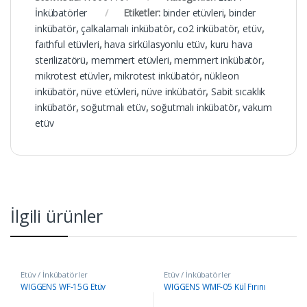
İnkübatörler
Etiketler:
binder etüvleri
,
binder
inkübatör
,
çalkalamalı inkübatör
,
co2 inkübatör
,
etüv
,
faıthful etüvleri
,
hava sirkülasyonlu etüv
,
kuru hava
sterilizatörü
,
memmert etüvleri
,
memmert inkübatör
,
mikrotest etüvler
,
mikrotest inkübatör
,
nükleon
inkübatör
,
nüve etüvleri
,
nüve inkübatör
,
Sabit sıcaklık
inkübatör
,
soğutmalı etüv
,
soğutmalı inkübatör
,
vakum
etüv
İlgili ürünler
Etüv / İnkübatörler
Etüv / İnkübatörler
WIGGENS WF-15G Etüv
WIGGENS WMF-05 Kül Fırını