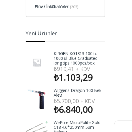
Etüv / İnkübatörler
(203)
Yeni Ürünler
KIRGEN KG1313 100 to
1000 ul Blue Graduated
long tips 1000pcs/box
₺
919,41
+ KDV
₺
1.103,29
Wiggens Dragon 100 Bek
Alevi
₺
5.700,00
+ KDV
₺
6.840,00
WePure MicroPulite Gold
C18 4.6*250mm 5um
Kolonu