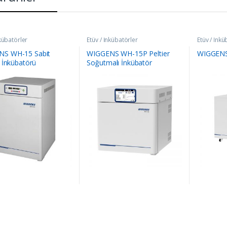
nkübatörler
Etüv / İnkübatörler
Etüv / İnkü
S WH-15 Sabit
WIGGENS WH-15P Peltier
WIGGENS
k İnkübatörü
Soğutmalı İnkübatör