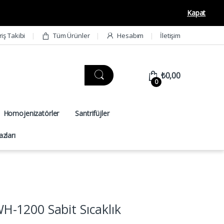
Kapat
riş Takibi
Tüm Ürünler
Hesabım
İletişim
₺
0,00
0
Homojenizatörler
Santrifüjler
zları
-1200 Sabit Sıcaklık