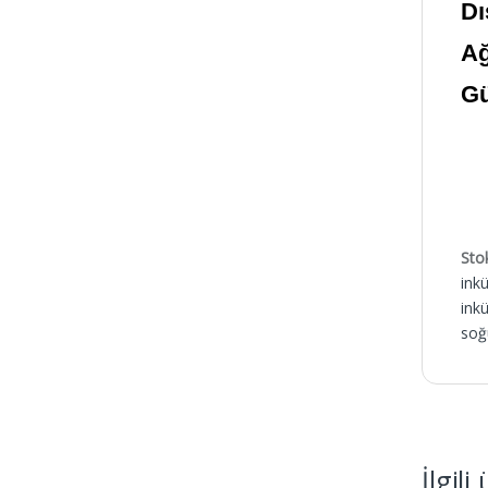
Dı
Ağ
Gü
Sto
ink
ink
soğ
İlgili