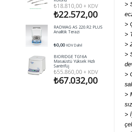
> 
₺
18.810,00
+ KDV
₺
22.572,00
ecz
> 
RADWAG AS 220.R2 PLUS
Analitik Terazi
> 
> 
₺
0,00
KDV Dahil
> 
BIORIDGE TG16A
Masaüstü Yüksek Hızlı
de
Santrifüj
₺
55.860,00
+ KDV
> 
₺
67.032,00
sah
> 
sız
> 
çel