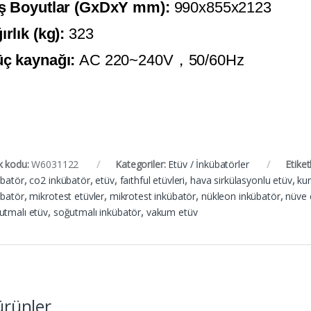
ş Boyutlar (GxDxY mm):
990x855x2123
ırlık (kg):
323
ç kaynağı:
AC 220~240V，50/60Hz
k kodu:
W6031122
Kategoriler:
Etüv / İnkübatörler
Etiket
übatör
,
co2 inkübatör
,
etüv
,
faıthful etüvleri
,
hava sirkülasyonlu etüv
,
kur
übatör
,
mikrotest etüvler
,
mikrotest inkübatör
,
nükleon inkübatör
,
nüve 
utmalı etüv
,
soğutmalı inkübatör
,
vakum etüv
 ürünler