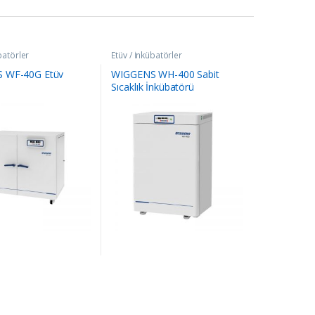
batörler
Etüv / İnkübatörler
 WF-40G Etüv
WIGGENS WH-400 Sabit
Sıcaklık İnkübatörü