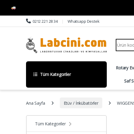
Skip to navigation
Skip to content
0212 221 28 34
Whatsapp Destek
Search fo
Rotary E
Tüm Kategoriler
Saf S
Ana Sayfa
Etüv / İnkübatörler
WIGGENS 
Tüm Kategoriler