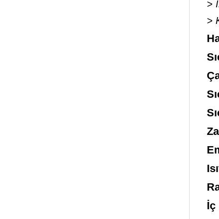
> 
> 
Ha
Sı
Ça
Sı
Sı
Za
Em
Is
Ra
İç