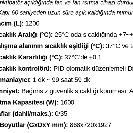
İnkübatör açıldığında fan ve fan ısıtma cihazı durd
Kapı 60 saniyeden uzun süre açık kaldığında numun
cim (L):
1200
caklık Aralığı (°C):
25°C oda sıcaklığında +7~
lışma alanının sıcaklık eşitliği (°C):
37°C ve 2
caklık Kararlılığı (°C):
37°C’de ±0,1
caklık kontrolörü:
PID otomatik düzenlemeli Di
manlayıcı:
1 dk ~ 99 saat 59 dk
niyet:
Bağımsız güvenlik sıcaklığı koruması, 
ıtma Kapasitesi (W):
1600
flar (dahil/maks.):
0/35
 Boyutlar (GxDxY mm):
868x720x1927