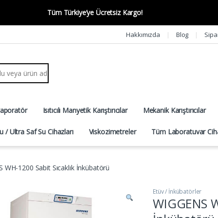
Tüm Türkiye’ye Ücretsiz Kargo!
Hakkımızda
Blog
Sipa
r:
vaporatör
Isıtıcılı Manyetik Karıştırıcılar
Mekanik Karıştırıcılar
u / Ultra Saf Su Cihazları
Viskozimetreler
Tüm Laboratuvar Ciha
WH-1200 Sabit Sıcaklık İnkübatörü
Etüv / İnkübatörler
WIGGENS WH