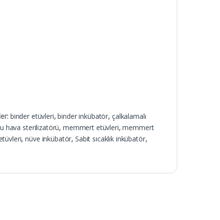
ler:
binder etüvleri
,
binder inkübatör
,
çalkalamalı
u hava sterilizatörü
,
memmert etüvleri
,
memmert
etüvleri
,
nüve inkübatör
,
Sabit sıcaklık inkübatör
,