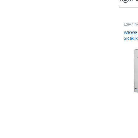
Etüv / İ
WIGGEN
Sıcaklı