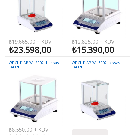
₺
19.665,00
+ KDV
₺
12.825,00
+ KDV
₺
23.598,00
₺
15.390,00
WEIGHTLAB WL-2002L Hassas
WEIGHTLAB WL-6002 Hassas
Terazi
Terazi
₺
8.550,00
+ KDV