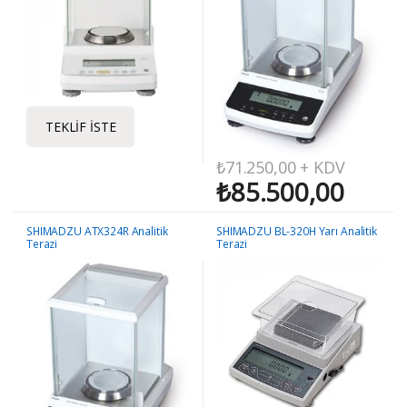
TEKLIF İSTE
₺
71.250,00
+ KDV
₺
85.500,00
SHIMADZU ATX324R Analitik
SHIMADZU BL-320H Yarı Analitik
Terazi
Terazi