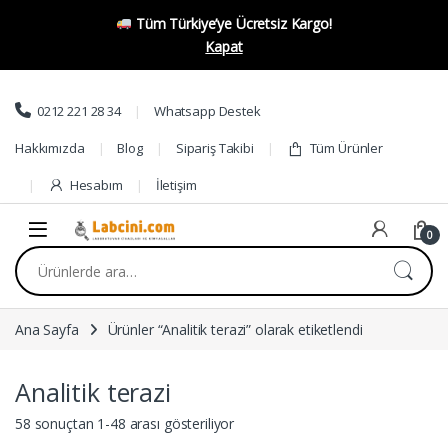
Tüm Türkiye’ye Ücretsiz Kargo!
Kapat
Skip to navigation
Skip to content
0212 221 28 34
Whatsapp Destek
Hakkımızda
Blog
Sipariş Takibi
Tüm Ürünler
Hesabım
İletişim
0
Ara:
Ana Sayfa
Ürünler “Analitik terazi” olarak etiketlendi
Analitik terazi
58 sonuçtan 1-48 arası gösteriliyor