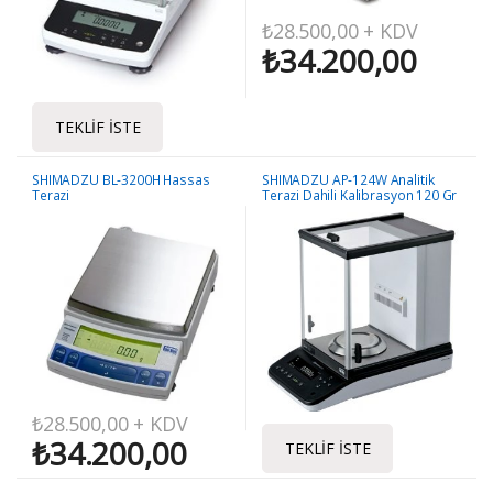
₺
28.500,00
+ KDV
₺
34.200,00
TEKLIF İSTE
SHIMADZU BL-3200H Hassas
SHIMADZU AP-124W Analitik
Terazi
Terazi Dahili Kalibrasyon 120 Gr
/ 0.1 mg
₺
28.500,00
+ KDV
₺
34.200,00
TEKLIF İSTE