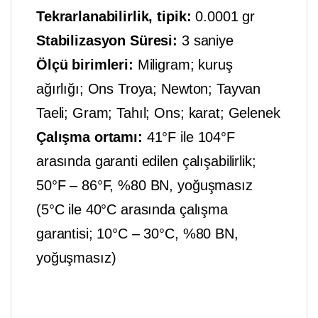
Tekrarlanabilirlik, tipik:
0.0001 gr
Stabilizasyon Süresi:
3 saniye
Ölçü birimleri:
Miligram; kuruş
ağırlığı; Ons Troya; Newton; Tayvan
Taeli; Gram; Tahıl; Ons; karat; Gelenek
Çalışma ortamı:
41°F ile 104°F
arasında garanti edilen çalışabilirlik;
50°F – 86°F, %80 BN, yoğuşmasız
(5°C ile 40°C arasında çalışma
garantisi; 10°C – 30°C, %80 BN,
yoğuşmasız)