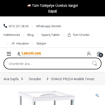
Tüm Türkiye’ye Ücretsiz Kargo!
Kapat
Skip to navigation
Skip to content
0212 221 28 34
Whatsapp Destek
Hakkımızda
Blog
Sipariş Takibi
Tüm Ürünler
Hesabım
İletişim
0
Ara:
Ana Sayfa
Teraziler
OHAUS PR224 Analitik Terazi