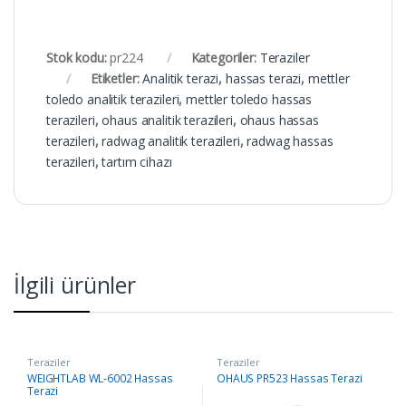
Stok kodu:
pr224
Kategoriler:
Teraziler
Etiketler:
Analitik terazi
,
hassas terazi
,
mettler
toledo analitik terazileri
,
mettler toledo hassas
terazileri
,
ohaus analitik terazileri
,
ohaus hassas
terazileri
,
radwag analitik terazileri
,
radwag hassas
terazileri
,
tartım cihazı
İlgili ürünler
Teraziler
Teraziler
WEIGHTLAB WL-6002 Hassas
OHAUS PR523 Hassas Terazi
Terazi