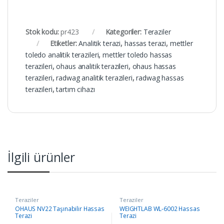
Stok kodu:
pr423
Kategoriler:
Teraziler
Etiketler:
Analitik terazi
,
hassas terazi
,
mettler
toledo analitik terazileri
,
mettler toledo hassas
terazileri
,
ohaus analitik terazileri
,
ohaus hassas
terazileri
,
radwag analitik terazileri
,
radwag hassas
terazileri
,
tartım cihazı
İlgili ürünler
Teraziler
Teraziler
OHAUS NV22 Taşınabilir Hassas
WEIGHTLAB WL-6002 Hassas
Terazi
Terazi