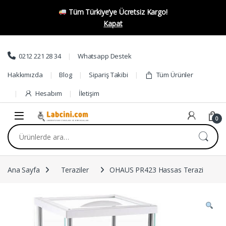
Tüm Türkiye’ye Ücretsiz Kargo!
Kapat
Skip to navigation
Skip to content
0212 221 28 34
Whatsapp Destek
Hakkımızda
Blog
Sipariş Takibi
Tüm Ürünler
Hesabım
İletişim
0
Ara:
Ana Sayfa
Teraziler
OHAUS PR423 Hassas Terazi