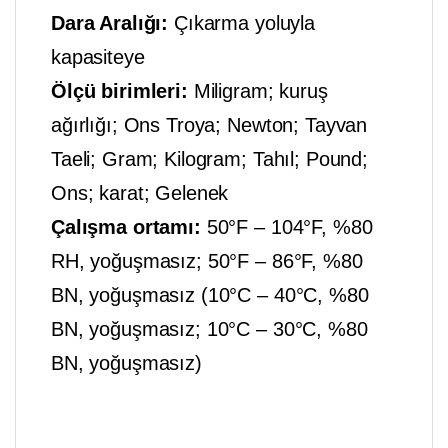
Dara Aralığı:
Çıkarma yoluyla
kapasiteye
Ölçü birimleri:
Miligram; kuruş
ağırlığı; Ons Troya; Newton; Tayvan
Taeli; Gram; Kilogram; Tahıl; Pound;
Ons; karat; Gelenek
Çalışma ortamı:
50°F – 104°F, %80
RH, yoğuşmasız; 50°F – 86°F, %80
BN, yoğuşmasız (10°C – 40°C, %80
BN, yoğuşmasız; 10°C – 30°C, %80
BN, yoğuşmasız)