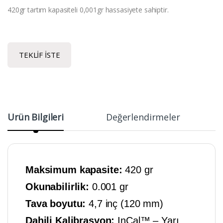
420gr tartım kapasiteli 0,001gr hassasiyete sahiptir.
TEKLIF İSTE
Ürün Bilgileri
Değerlendirmeler
Maksimum kapasite:
420 gr
Okunabilirlik:
0.001 gr
Tava boyutu:
4,7 inç (120 mm)
Dahili Kalibrasyon:
InCal™ – Yarı