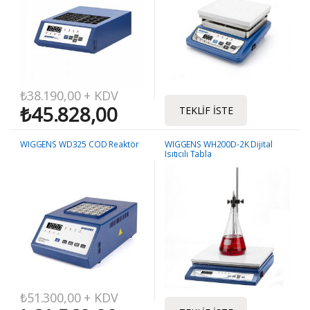
₺
38.190,00
+ KDV
₺
45.828,00
TEKLIF İSTE
WIGGENS WD325 COD Reaktör
WIGGENS WH200D-2K Dijital
Isıtıcılı Tabla
₺
51.300,00
+ KDV