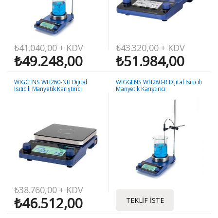
₺
41.040,00
+ KDV
₺
43.320,00
+ KDV
₺
49.248,00
₺
51.984,00
WIGGENS WH260-NH Dijital
WIGGENS WH280-R Dijital Isıtıcılı
Isıtıcılı Manyetik Karıştırıcı
Manyetik Karıştırıcı
₺
38.760,00
+ KDV
₺
46.512,00
TEKLIF İSTE