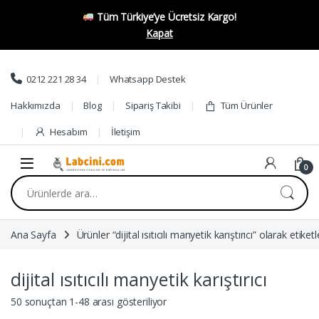
Tüm Türkiye’ye Ücretsiz Kargo!
Kapat
Skip to navigation
Skip to content
0212 221 28 34
Whatsapp Destek
Hakkımızda
Blog
Sipariş Takibi
Tüm Ürünler
Hesabım
İletişim
0
Ara:
Ana Sayfa
Ürünler “dijital ısıtıcılı manyetik karıştırıcı” olarak etiket
dijital ısıtıcılı manyetik karıştırıcı
50 sonuçtan 1-48 arası gösteriliyor