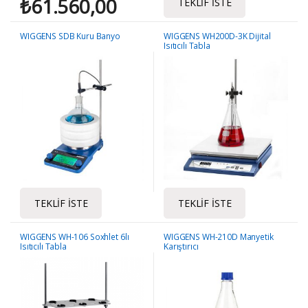
₺
61.560,00
TEKLIF İSTE
WIGGENS SDB Kuru Banyo
WIGGENS WH200D-3K Dijital
Isıtıcılı Tabla
TEKLIF İSTE
TEKLIF İSTE
WIGGENS WH-106 Soxhlet 6lı
WIGGENS WH-210D Manyetik
Isıtıcılı Tabla
Karıştırıcı