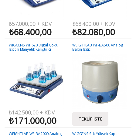
₺
57.000,00
+ KDV
₺
68.400,00
+ KDV
₺
68.400,00
₺
82.080,00
WIGGENS WH620 Dijital Çoklu
WEIGHTLAB WF-BA500 Analog
Isıtıcılı Manyetik Karıştırıcı
Balon Isıtıcı
₺
142.500,00
+ KDV
₺
171.000,00
TEKLIF İSTE
WEIGHTLAB WF-BA2000 Analog
WIGGENS SLK Yüksek Kapasiteli