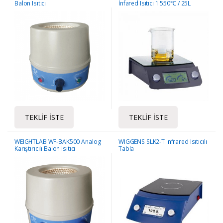
Balon Isıtıcı
İnfared Isıtıcı 1 550℃ / 25L
TEKLIF İSTE
TEKLIF İSTE
WEIGHTLAB WF-BAK500 Analog
WIGGENS SLK2-T Infrared Isıtıcılı
Karıştırıcılı Balon Isıtıcı
Tabla