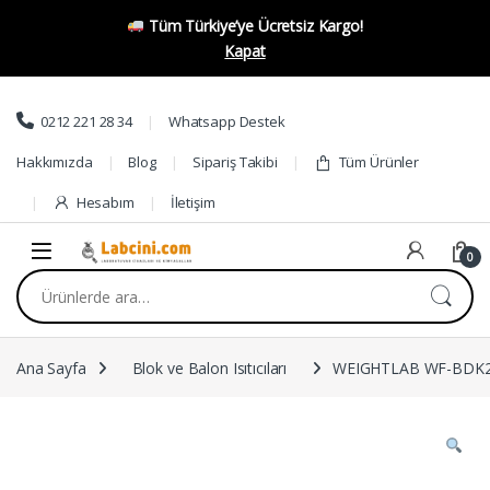
Tüm Türkiye’ye Ücretsiz Kargo!
Kapat
Skip to navigation
Skip to content
0212 221 28 34
Whatsapp Destek
Hakkımızda
Blog
Sipariş Takibi
Tüm Ürünler
Hesabım
İletişim
0
Ara:
Ana Sayfa
Blok ve Balon Isıtıcıları
WEIGHTLAB WF-BDK250 Dij