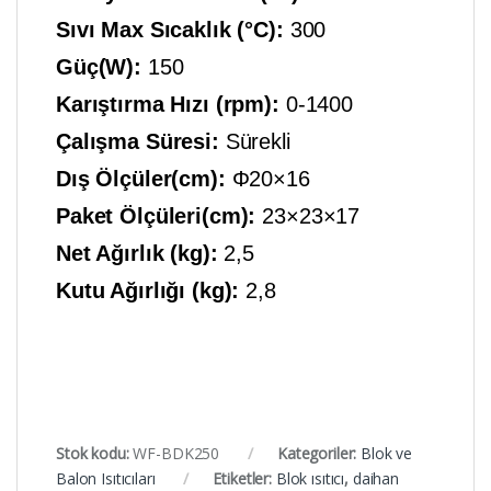
Sıvı Max Sıcaklık (°C):
300
Güç(W):
150
Karıştırma Hızı (rpm):
0-1400
Çalışma Süresi:
Sürekli
Dış Ölçüler(cm):
Φ20×16
Paket Ölçüleri(cm):
23×23×17
Net Ağırlık (kg):
2,5
Kutu Ağırlığı (kg):
2,8
Stok kodu:
WF-BDK250
Kategoriler:
Blok ve
Balon Isıtıcıları
Etiketler:
Blok ısıtıcı
,
daihan