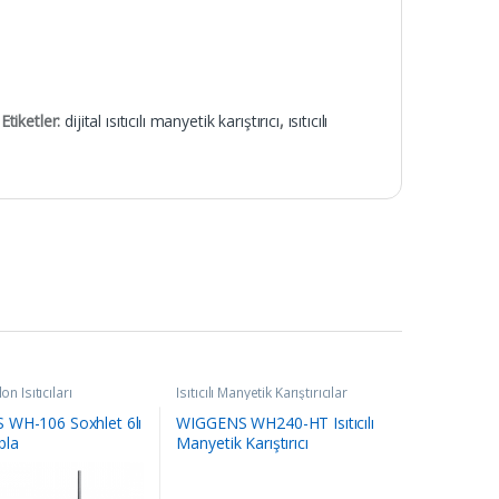
Etiketler:
dijital ısıtıcılı manyetik karıştırıcı
,
ısıtıcılı
on Isıtıcıları
Isıtıcılı Manyetik Karıştırıcılar
WH-106 Soxhlet 6lı
WIGGENS WH240-HT Isıtıcılı
abla
Manyetik Karıştırıcı