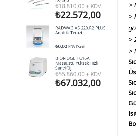
> 
₺
18.810,00
+ KDV
₺
22.572,00
> 
gö
RADWAG AS 220.R2 PLUS
Analitik Terazi
> 
₺
0,00
KDV Dahil
> 
BIORIDGE TG16A
Sıc
Masaüstü Yüksek Hızlı
Santrifüj
Üs
₺
55.860,00
+ KDV
₺
67.032,00
Sıc
Sı
Gü
Is
Bo