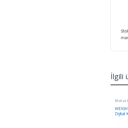
Sto
many
İlgili
Blok ve B
WEIGH
Dijital K