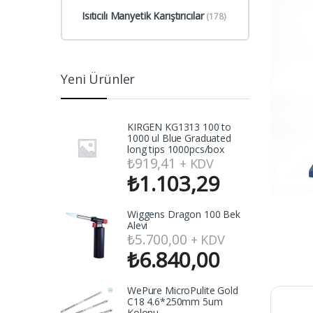
Isıtıcılı Manyetik Karıştırıcılar
(178)
Yeni Ürünler
KIRGEN KG1313 100 to
1000 ul Blue Graduated
long tips 1000pcs/box
₺
919,41
+ KDV
₺
1.103,29
Wiggens Dragon 100 Bek
Alevi
₺
5.700,00
+ KDV
₺
6.840,00
WePure MicroPulite Gold
C18 4.6*250mm 5um
Kolonu