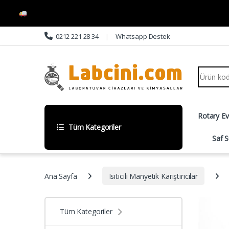
Skip to navigation
Skip to content
0212 221 28 34
Whatsapp Destek
Search fo
Rotary E
Tüm Kategoriler
Saf S
Ana Sayfa
Isıtıcılı Manyetik Karıştırıcılar
Tüm Kategoriler