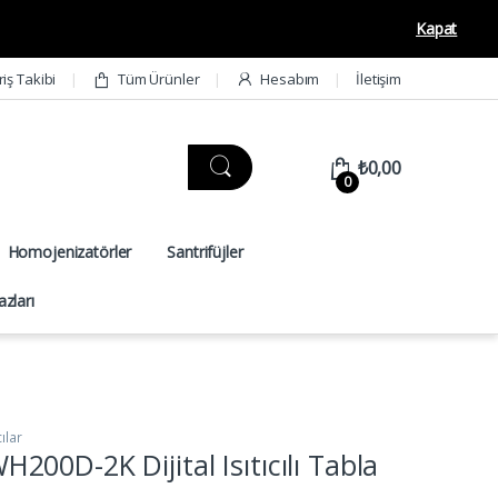
Kapat
riş Takibi
Tüm Ürünler
Hesabım
İletişim
₺
0,00
0
Homojenizatörler
Santrifüjler
zları
cılar
00D-2K Dijital Isıtıcılı Tabla