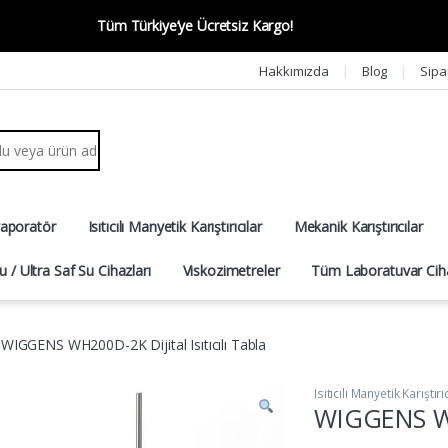
Tüm Türkiye’ye Ücretsiz Kargo!
Hakkımızda
Blog
Sipa
r:
vaporatör
Isıtıcılı Manyetik Karıştırıcılar
Mekanik Karıştırıcılar
u / Ultra Saf Su Cihazları
Viskozimetreler
Tüm Laboratuvar Ciha
WIGGENS WH200D-2K Dijital Isıtıcılı Tabla
Isıtıcılı Manyetik Karıştırı
WIGGENS WH2