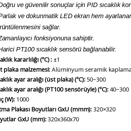
Doğru ve güvenilir sonuçlar için PID sıcaklık kont
Parlak ve dokunmatik LED ekran hem ayarlanan
rüntülenmesini sağlar.
Zamanlayıcı fonksiyonuna sahiptir.
Harici PT100 sıcaklık sensörü bağlanabilir.
aklık kararlılığı (°C) :
±1
t plaka malzemesi:
Alüminyum seramik kaplama
aklık ayar aralığı (üst plaka) (°C):
50~300
caklık ayar aralığı (PT100 sensörüyle) (°C):
40~300
ç (W):
1000
ıtma Plakası Boyutları GxU (mmm):
320×320
yutlar GxU (mm):
320x360x70