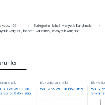
k kodu:
400111
Kategoriler:
Isıtıcılı Manyetik Karıştırıcılar
etik karıştırıcı
,
laboratuvar ısıtıcısı
,
manyetik karıştırıcı
 ürünler
alon Isıtıcıları
Blok ve Balon Isıtıcıları
Blok ve Bal
TLAB WF-BDK1000
WIGGENS WD320 Blok Isıtıcı
WIGGENS 
arıştırıcılı Balon Isıtıcı
Isıtıcılı T