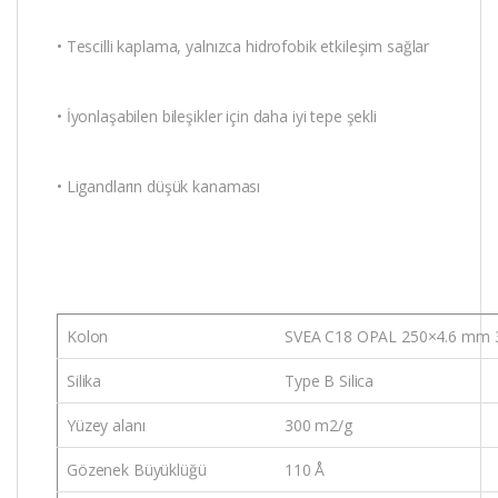
• Tescilli kaplama, yalnızca hidrofobik etkileşim sağlar
• İyonlaşabilen bileşikler için daha iyi tepe şekli
• Ligandların düşük kanaması
Kolon
SVEA C18 OPAL 250×4.6 mm 
Silika
Type B Silica
Yüzey alanı
300 m2/g
Gözenek Büyüklüğü
110 Å