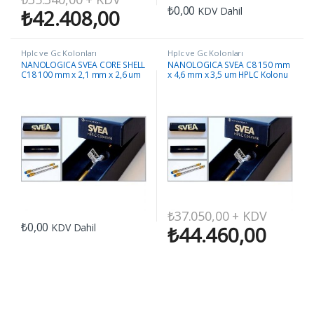
₺
0,00
KDV Dahil
₺
42.408,00
Hplc ve Gc Kolonları
Hplc ve Gc Kolonları
NANOLOGICA SVEA CORE SHELL
NANOLOGICA SVEA C8 150 mm
C18 100 mm x 2,1 mm x 2,6 um
x 4,6 mm x 3,5 um HPLC Kolonu
HPLC Kolonu
₺
37.050,00
+ KDV
₺
0,00
KDV Dahil
₺
44.460,00