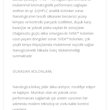
mükemmel kromatografik performans sağlayan
sınıfının en iyi (U)HPLC analitik kolonları sunar.
Nanologica'nın tescilli silikasının benzersiz yüzey
kimyası ve kontrollü parçacık özellikleri, düşük karşı
basınçlar ve yüksek plaka sayıları ile sonuçlanır.
Olağanüstü güçlü silika omurgası ile SVEA™ kolonları
uzun yaşam döngüleri sunar. SVEA™ kolonları, çok
çeşitli kimya ihtiyaçlarında mükemmel seçicilik sağlar.
Nanogözenekli Silikada İsveç Mükemmelliği
sunmaktadır.
SİLİKADAN KOLONLARA;
Nanologica birkaç yıldır silika üretiyor, modifiye ediyor
ve kaplıyor. Mümkün olan en yüksek ürün
performansını sağlamak için üretim sürecinin her
adımında modern teknoloji ve zorlu kalite kontrol
uygulanır.