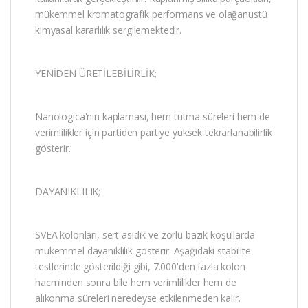
mükemmel kromatografik performans ve olağanüstü
kimyasal kararlılık sergilemektedir.
YENİDEN ÜRETİLEBİLİRLİK;
Nanologica'nın kaplaması, hem tutma süreleri hem de
verimlilikler için partiden partiye yüksek tekrarlanabilirlik
gösterir.
DAYANIKLILIK;
SVEA kolonları, sert asidik ve zorlu bazik koşullarda
mükemmel dayanıklılık gösterir. Aşağıdaki stabilite
testlerinde gösterildiği gibi, 7.000'den fazla kolon
hacminden sonra bile hem verimlilikler hem de
alıkonma süreleri neredeyse etkilenmeden kalır.