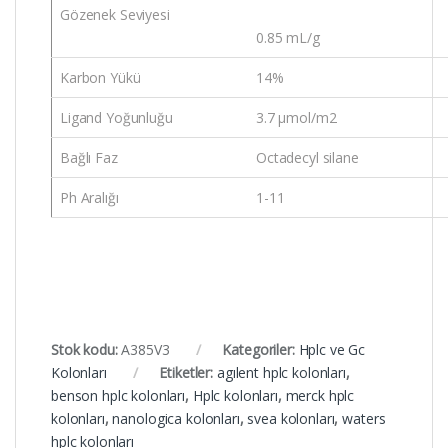
Gözenek Seviyesi
0.85 mL/g
Karbon Yükü
14%
Ligand Yoğunluğu
3.7 μmol/m2
Bağlı Faz
Octadecyl silane
Ph Aralığı
1-11
Stok kodu:
A385V3
Kategoriler:
Hplc ve Gc
Kolonları
Etiketler:
agılent hplc kolonları
,
benson hplc kolonları
,
Hplc kolonları
,
merck hplc
kolonları
,
nanologica kolonları
,
svea kolonları
,
waters
hplc kolonları