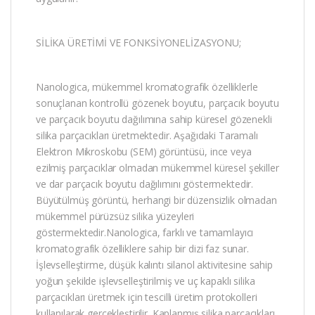
SİLİKA ÜRETİMİ VE FONKSİYONELİZASYONU;
Nanologica, mükemmel kromatografik özelliklerle
sonuçlanan kontrollü gözenek boyutu, parçacık boyutu
ve parçacık boyutu dağılımına sahip küresel gözenekli
silika parçacıkları üretmektedir. Aşağıdaki Taramalı
Elektron Mikroskobu (SEM) görüntüsü, ince veya
ezilmiş parçacıklar olmadan mükemmel küresel şekiller
ve dar parçacık boyutu dağılımını göstermektedir.
Büyütülmüş görüntü, herhangi bir düzensizlik olmadan
mükemmel pürüzsüz silika yüzeyleri
göstermektedir.Nanologica, farklı ve tamamlayıcı
kromatografik özelliklere sahip bir dizi faz sunar.
İşlevselleştirme, düşük kalıntı silanol aktivitesine sahip
yoğun şekilde işlevselleştirilmiş ve uç kapaklı silika
parçacıkları üretmek için tescilli üretim protokolleri
kullanılarak gerçekleştirilir. Kaplanmış silika parçacıkları,