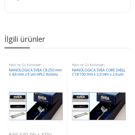
İlgili ürünler
Hplc ve Gc Kolonları
Hplc ve Gc Kolonları
NANOLOGICA SVEA C8 250 mm
NANOLOGICA SVEA CORE SHELL
x 4,6 mm x 5 um HPLC Kolonu
C18 100 mm x 3,0 mm x 2,6 um
HPLC Kolonu
₺
35.340,00
+ KDV