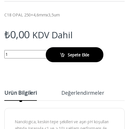
C18 OPAL 250×4,6mmx3,5um
₺
0,00
KDV Dahil
NANOLOGİCA SVEA C18 OPAL 250x4,6mmx3,5um quantity
Sepete Ekle
Ürün Bilgileri
Değerlendirmeler
Nanologica, keskin tepe şekilleri ve aşırı pH koşulları
altında (sırasıyla <1 ve > 10) sağlam performans ile