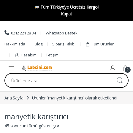
Tüm Türkiye’ye Ücretsiz Kargo!
Kapat
Skip to navigation
Skip to content
0212 221 28 34
Whatsapp Destek
Hakkımızda
Blog
Sipariş Takibi
Tüm Ürünler
Hesabım
İletişim
0
Ara:
Ana Sayfa
Ürünler “manyetik karıştırıcı” olarak etiketlendi
manyetik karıştırıcı
45 sonucun tümü gösteriliyor