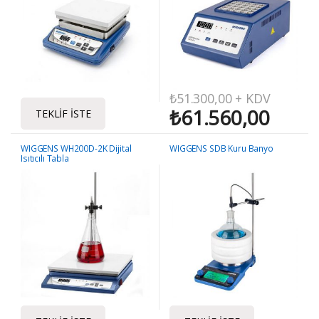
₺
51.300,00
+ KDV
₺
61.560,00
TEKLIF İSTE
WIGGENS WH200D-2K Dijital
WIGGENS SDB Kuru Banyo
Isıtıcılı Tabla