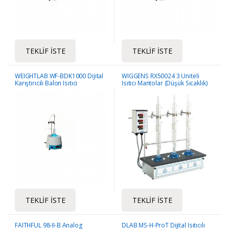
TEKLIF İSTE
TEKLIF İSTE
WEIGHTLAB WF-BDK1000 Dijital
WIGGENS RX50024 3 Üniteli
Karıştırıcılı Balon Isıtıcı
Isıtıcı Mantolar (Düşük Sıcaklık)
TEKLIF İSTE
TEKLIF İSTE
FAITHFUL 98-II-B Analog
DLAB MS-H-ProT Dijital Isıtıcılı