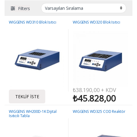
Filters
WIGGENS WD310 Blok Isıtıcı
WIGGENS WD320 Blok Isıtıcı
₺
38.190,00
+ KDV
₺
45.828,00
TEKLIF İSTE
WIGGENS WH200D-1K Dijital
WIGGENS WD325 COD Reaktör
Isıtıcılı Tabla